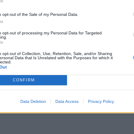
ρόνιος πόνος εκτιμάται ότι επηρεάζει δύο
In
ά τους αριθμούς αυτούς και το οικονομικό,
o opt-out of the Sale of my Personal Data.
μημα που συνεπάγεται, για τον χρόνιο πόνο
In
χέση με τις χρηματοδοτήσεις που δίνονται
αι ο διαβήτης. Όμως οι ερευνητές αρχίζουν
to opt-out of processing my Personal Data for Targeted
ing.
ποκείμενους μηχανισμούς του πόνου – και
In
o opt-out of Collection, Use, Retention, Sale, and/or Sharing
ersonal Data that Is Unrelated with the Purposes for which it
lected.
Out
CONFIRM
Data Deletion
Data Access
Privacy Policy