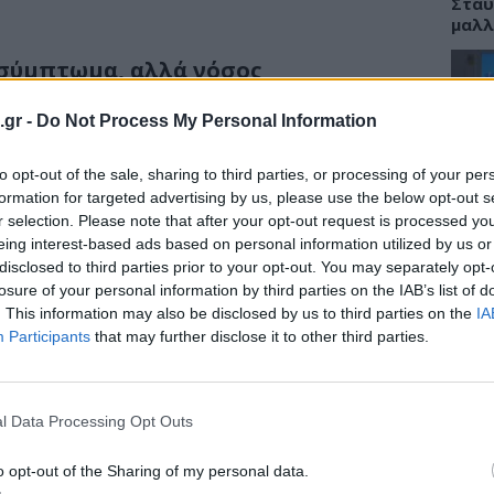
Σταυ
μαλλ
 σύμπτωμα, αλλά νόσος
ά μια νόσος από μόνος του, μια νόσος που
.gr -
Do Not Process My Personal Information
ΕΙΔΗ
 υπερδραστηριοποιούνται ή
ρεί να συμβεί ακόμη και αν έχουμε
to opt-out of the sale, sharing to third parties, or processing of your per
Νοσο
ό που θεωρήσαμε αρχικά υπεύθυνο για τον
τομο
formation for targeted advertising by us, please use the below opt-out s
λειτ
r selection. Please note that after your opt-out request is processed y
κανένας απολύτως λόγος. Οι επιστήμονες
Αυγ
eing interest-based ads based on personal information utilized by us or
ος πόνος είναι μια διαταραχή του κεντρικού
disclosed to third parties prior to your opt-out. You may separately opt-
ένες περιπτώσεις, τα σήματα πόνου απλώς
losure of your personal information by third parties on the IAB’s list of
καθοδηγούμενα από αυτό που οι ερευνητές
. This information may also be disclosed by us to third parties on the
IA
Participants
that may further disclose it to other third parties.
λύπλοκο σύνολο γενετικών,
ΕΙΔΗ
ικών διεργασιών.
Αλτσ
εφαρ
ηθυσμού υποφέρει από χρόνιο πόνο
l Data Processing Opt Outs
την 
ου 100 εκατομμύρια άνθρωποι έχουν χρόνιο
o opt-out of the Sharing of my personal data.