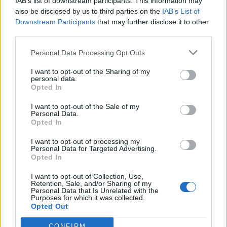
IAB’s list of downstream participants. This information may
γυναίκες έως τα 60. Πχ να έχει πάθει έμφραγμα
also be disclosed by us to third parties on the
IAB’s List of
Downstream Participants
that may further disclose it to other
ένας πατέρας μέχρι τα 55, ή μία μητέρα έως την
third parties.
ηλικία των 60.
Personal Data Processing Opt Outs
Φωτογραφία:
iStock
I want to opt-out of the Sharing of my
ΔΙΑΒΑΣΤΕ ΕΠΙΣΗΣ:
personal data.
Opted In
Κινητά: Οι πολλοί τρόποι με τους οποίους
I want to opt-out of the Sale of my
μπορούν να βλάψουν την υγεία μας, από έρπη
Personal Data.
και αιμορροΐδες μέχρι παραληρηματικές ιδέες
Opted In
Νόμιζε ότι τα ούλα της μάτωναν από το
I want to opt-out of processing my
Personal Data for Targeted Advertising.
βούρτσισμα, αλλά ήταν καρκίνος – Η απίστευτη
Opted In
ιστορία μιας 21χρονης
I want to opt-out of Collection, Use,
Retention, Sale, and/or Sharing of my
Personal Data that Is Unrelated with the
Purposes for which it was collected.
Opted Out
CONFIRM