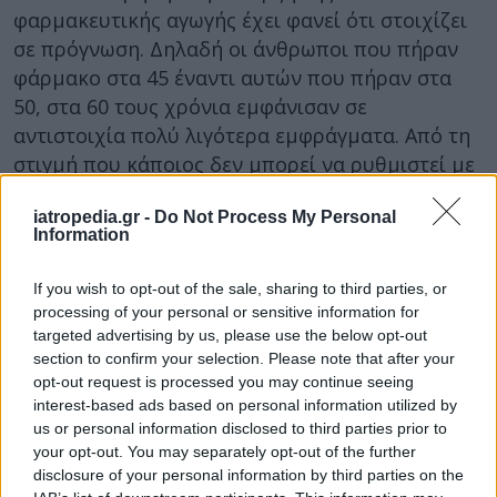
φαρμακευτικής αγωγής έχει φανεί ότι στοιχίζει
σε πρόγνωση. Δηλαδή οι άνθρωποι που πήραν
φάρμακο στα 45 έναντι αυτών που πήραν στα
50, στα 60 τους χρόνια εμφάνισαν σε
αντιστοιχία πολύ λιγότερα εμφράγματα. Από τη
στιγμή που κάποιος δεν μπορεί να ρυθμιστεί με
την αλλαγή του τρόπου ζωής δεν πρέπει να
iatropedia.gr -
Do Not Process My Personal
καθυστερεί την έναρξη της αγωγής».
Information
Όσον αφορά την κληρονομικότητα σε
If you wish to opt-out of the sale, sharing to third parties, or
καρδιολογικά συμβάματα πχ έμφραγμα, ο
processing of your personal or sensitive information for
κύριος Ρίχτερ παρατηρεί ότι υπάρχει μια πολύ
targeted advertising by us, please use the below opt-out
μεγάλη παρεξήγηση: «Έρχονται άνθρωποι
section to confirm your selection. Please note that after your
πανικοβλημένοι και μας λένε ότι επειδή οι
opt-out request is processed you may continue seeing
γονείς τους έπαθαν έμφραγμα στα 70 ή τα 80,
interest-based ads based on personal information utilized by
us or personal information disclosed to third parties prior to
υπάρχει κληρονομικότητα. Αυτό είναι λάθος. Κι
your opt-out. You may separately opt-out of the further
αυτό γιατί εμείς θεωρούμε ότι υπάρχει
disclosure of your personal information by third parties on the
κληρονομικότητα στους άντρες στα 55 και στις