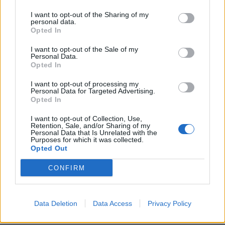
προσέρχονται στο Τμήμα Επειγόντων δεν είναι
επείγοντα
I want to opt-out of the Sharing of my
personal data.
Opted In
FDA: Ισχυρότερα και πιο εθιστικά από τη
νικοτίνη ορισμένα υποκατάστατα στα
I want to opt-out of the Sale of my
Personal Data.
ηλεκτρονικά τσιγάρα
Opted In
Ομφαλοφοβία: Όταν ένας αφαλός προκαλεί
I want to opt-out of processing my
Personal Data for Targeted Advertising.
τρόμο
Opted In
I want to opt-out of Collection, Use,
Retention, Sale, and/or Sharing of my
Personal Data that Is Unrelated with the
Purposes for which it was collected.
Opted Out
CONFIRM
Data Deletion
Data Access
Privacy Policy