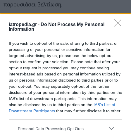
παρουσιάσει βελτίωση.
Ακόμη και από αυτούς που βρίσκονταν σε ύφεση
2,5 χρόνια μετά την έναρξη της μελέτης, ένα
iatropedia.gr -
Do Not Process My Personal
Information
35% συνέχιζε να πληροί όλα τα κριτήρια της
διαταραχής στην πενταετία.
If you wish to opt-out of the sale, sharing to third parties, or
Οι περισσότεροι, πέντε χρόνια μετά την έναρξη
processing of your personal or sensitive information for
targeted advertising by us, please use the below opt-out
της μελέτης, είχαν ακόμα επεισόδια υπερφαγίας,
section to confirm your selection. Please note that after your
αν και πολλοί είχαν βελτιωθεί, διαπίστωσαν οι
opt-out request is processed you may continue seeing
επιστήμονες.
interest-based ads based on personal information utilized by
us or personal information disclosed to third parties prior to
Τα ευρήματα δημοσιεύτηκαν στις 28 Μαΐου στο
your opt-out. You may separately opt-out of the further
περιοδικό Psychological Medicine.
disclosure of your personal information by third parties on the
IAB’s list of downstream participants. This information may
Φωτογραφία:
iStock
also be disclosed by us to third parties on the
IAB’s List of
Downstream Participants
that may further disclose it to other
ΔΙΑΒΑΣΤΕ ΕΠΙΣΗΣ:
third parties.
Παπαγεωργίου: 7 στα 10 περιστατικά που
Personal Data Processing Opt Outs