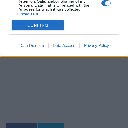
Retention, Sale, and/or Sharing of my
ΕΜΑ διαψεύδουν ότι προκαλεί αυτισμό
Personal Data that Is Unrelated with the
Purposes for which it was collected.
Opted Out
Πώς το μασάζ μπορεί να βελτιώσει τον ύπνο,
ακόμη και με μία σύντομη συνεδρία
CONFIRM
Γιατί η ημικρανία είναι πιο συχνή στις γυναίκες
απ’ ό,τι στους άνδρες
Data Deletion
Data Access
Privacy Policy