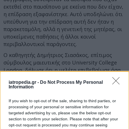
εκτεθεί στο παυσίπονο με εκείνα που δεν είχαν,
η επίδραση εξαφανίστηκε. Αυτό υποδηλώνει ότι
υπεύθυνη για την επίδραση αυτή δεν ήταν η
παρακεταμόλη, αλλά η γενετική της μητέρας, οι
υποκείμενες παθήσεις ή άλλοι κοινοί
περιβαλλοντικοί παράγοντες.
Ο καθηγητής Δημήτριος Σιασάκος, επίτιμος
σύμβουλος μαιευτικής στο University College
London, δήλωσε ότι η μελέτη επιβεβαίωσε όσα
είπαν οι ειδικοί σε όλο τον κόσμο μετά τα
iatropedia.gr -
Do Not Process My Personal
σχόλια του Ντόναλντ Τραμπ.
Information
«
Η παρακεταμόλη είναι το ασφαλέστερο
If you wish to opt-out of the sale, sharing to third parties, or
φάρμακο για χρήση κατά τη διάρκεια της
processing of your personal or sensitive information for
εγκυμοσύνης
και χρησιμοποιείται από την
targeted advertising by us, please use the below opt-out
πλειονότητα των εγκύων γυναικών σε όλο τον
section to confirm your selection. Please note that after your
κόσμο εδώ και αρκετές δεκαετίες χωρίς καμία
opt-out request is processed you may continue seeing