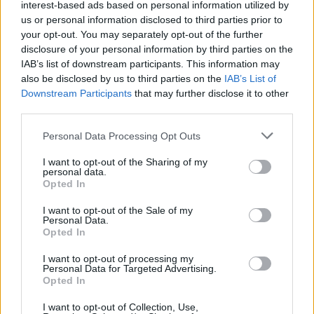
interest-based ads based on personal information utilized by
επίδραση στον αυτισμό και τη ΔΕΠΥ», ανέφερε.
us or personal information disclosed to third parties prior to
Και πρόσθεσε: «Είναι επίσης το ασφαλέστερο
your opt-out. You may separately opt-out of the further
φάρμακο για χρήση σε περίπτωση πυρετού της
disclosure of your personal information by third parties on the
μητέρας, ενώ
η μη αντιμετώπιση της υψηλής
IAB’s list of downstream participants. This information may
also be disclosed by us to third parties on the
IAB’s List of
θερμοκρασίας αποτελεί παράγοντα κινδύνου
Downstream Participants
that may further disclose it to other
για ανεπιθύμητα αποτελέσματα στην
third parties.
εγκυμοσύνη
, συμπεριλαμβανομένων και
ανεπιθύμητων αποτελεσμάτων για το έμβρυο. Η
Personal Data Processing Opt Outs
υψηλή θερμοκρασία και η φλεγμονή έχουν
I want to opt-out of the Sharing of my
personal data.
αρνητική επίδραση στον εγκέφαλο του εμβρύου
Opted In
και του νεογνού, ενώ η μη θεραπευόμενη
φλεγμονή μπορεί να διαπεράσει τον
I want to opt-out of the Sale of my
Personal Data.
πλακούντα».
Opted In
Φωτογραφία:
iStock
I want to opt-out of processing my
Personal Data for Targeted Advertising.
Opted In
ΔΙΑΒΑΣΤΕ ΕΠΙΣΗΣ:
I want to opt-out of Collection, Use,
Παρακεταμόλη στην εγκυμοσύνη: Ο ΠΟΥ και ο