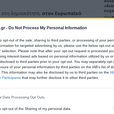
συνδ
«διά
ευχα
 στη δημοσιότητα,
στον Ευρωπαϊκό
ανία
(συνολικώς 31 χώρες) καταγράφηκαν:
.gr -
Do Not Process My Personal Information
ΥΓΕΙ
to opt-out of the sale, sharing to third parties, or processing of your per
 μία σοβαρή μορφή πνευμονίας. Προκαλείται
Το φ
formation for targeted advertising by us, please use the below opt-out s
πάρε
r selection. Please note that after your opt-out request is processed y
onellae (λεγεωνέλλα ή λεγιονέλλα ).
Όπως
αλλε
eing interest-based ads based on personal information utilized by us or
ς Δημόσιας Υγείας (ΕΟΔΥ)
, η λεγεωνέλλα:
disclosed to third parties prior to your opt-out. You may separately opt-
losure of your personal information by third parties on the IAB’s list of
. This information may also be disclosed by us to third parties on the
IA
Participants
that may further disclose it to other third parties.
ΥΓΕΙ
Tanm
προε
l Data Processing Opt Outs
στέλ
αντη
o opt-out of the Sharing of my personal data.