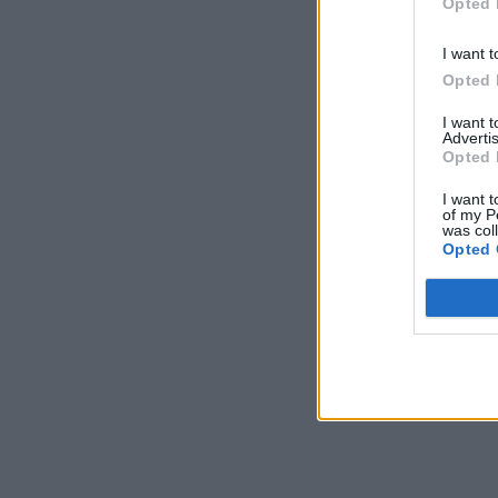
Opted 
I want t
Opted 
I want 
Advertis
Opted 
I want t
of my P
was col
Opted 