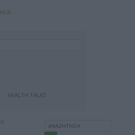
ΚΕΙΑ
HEALTH TALKS
ΩΝ