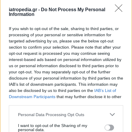
βελτίωση και τελικά πήρε εξιτήριο από το
iatropedia.gr -
Do Not Process My Personal
νοσοκομείο.
Information
Ένας μήνας αρκεί
If you wish to opt-out of the sale, sharing to third parties, or
processing of your personal or sensitive information for
Αν και αυτό είναι ένα περιστατικό, οι ειδικοί
targeted advertising by us, please use the below opt-out
τονίζουν πως
το αυξημένο κόστος ζωής
section to confirm your selection. Please note that after your
πιθανώς προκαλεί και άλλα
που παραμένουν
opt-out request is processed you may continue seeing
interest-based ads based on personal information utilized by
αδιάγνωστα. Πόσο μάλλον που
οι πετέχειες
us or personal information disclosed to third parties prior to
μπορεί να αναπτυχθούν μετά από μόλις 1
your opt-out. You may separately opt-out of the further
μήνα
διατροφής με έλλειψη σε βιταμίνη C.
disclosure of your personal information by third parties on the
IAB’s list of downstream participants. This information may
Είναι όμως σημαντικό
να ανιχνεύεται
also be disclosed by us to third parties on the
IAB’s List of
εγκαίρως το σκορβούτο και να
Downstream Participants
that may further disclose it to other
αντιμετωπίζεται άμεσα
. Ειδάλλως
μπορεί να
third parties.
οδηγήσει σε καταστροφική αιμορραγία
,
Personal Data Processing Opt Outs
προειδοποιούν.
I want to opt-out of the Sharing of my
Εκτός από την κακής ποιότητας διατροφή και τις
personal data.