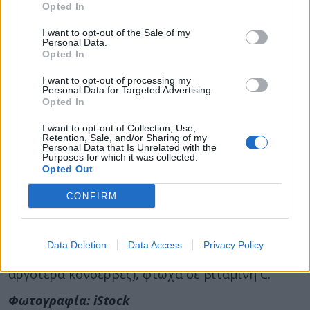
Opted In
βαριατρικές επεμβάσεις,
άλλοι παράγοντες
κινδύνου για σκορβούτο
είναι:
I want to opt-out of the Sale of my
Personal Data.
Opted In
Η αιμοκάθαρση
Ο αλκοολισμός
I want to opt-out of processing my
Personal Data for Targeted Advertising.
Προβλήματα ψυχικής υγείας
Opted In
Διαταραχές πρόσληψης τροφής
I want to opt-out of Collection, Use,
Το σκορβούτο αντιμετωπίζεται εύκολα, με
Retention, Sale, and/or Sharing of my
Personal Data that Is Unrelated with the
δραματική βελτίωση να παρατηρείται
από το
Purposes for which it was collected.
Opted Out
πρώτο 24ωρο θεραπείας,
καταλήγουν.
CONFIRM
Τα παλιά τα χρόνια
το σκορβούτο ήταν συχνή
πάθηση των ναυτικών, των εξερευνητών και των
θαλασσοπόρων, διότι τρέφονταν με
Data Deletion
Data Access
Privacy Policy
συντηρημένα τρόφιμα (αποξηραμένα ή
αργότερα κονσέρβες), φτωχά σε βιταμίνη C.
Φωτογραφία: iStock