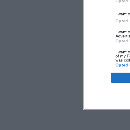
Opted 
I want t
Opted 
I want 
Advertis
Opted 
I want t
of my P
was col
Opted 