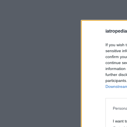
iatropedia
If you wish 
sensitive in
confirm you
continue se
information 
further disc
participants
Downstream 
Persona
I want t