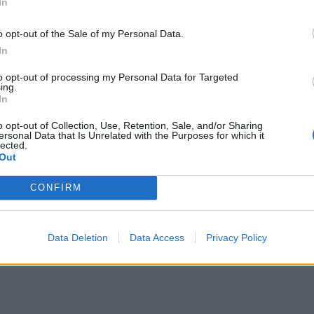
In
μπορ
χωρί
o opt-out of the Sale of my Personal Data.
In
to opt-out of processing my Personal Data for Targeted
ing.
In
o opt-out of Collection, Use, Retention, Sale, and/or Sharing
ersonal Data that Is Unrelated with the Purposes for which it
lected.
Out
CONFIRM
Data Deletion
Data Access
Privacy Policy