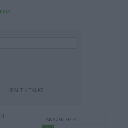
ΚΕΙΑ
HEALTH TALKS
ΩΝ