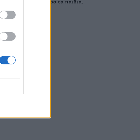
εί να «γεμίσει» σίδηρο τα παιδιά,
ς παρενέργειες