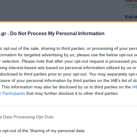
ΥΓΕΙ
Καύσ
κάνο
παχ
.gr -
Do Not Process My Personal Information
to opt-out of the sale, sharing to third parties, or processing of your per
formation for targeted advertising by us, please use the below opt-out s
ΕΙΔΗ
r selection. Please note that after your opt-out request is processed y
eing interest-based ads based on personal information utilized by us or
ΙΣΑ:
disclosed to third parties prior to your opt-out. You may separately opt-
Νείλ
losure of your personal information by third parties on the IAB’s list of
Αρχέ
. This information may also be disclosed by us to third parties on the
IA
Participants
that may further disclose it to other third parties.
ΔΙΑ
l Data Processing Opt Outs
19:0
o opt-out of the Sharing of my personal data.
Κεχρ