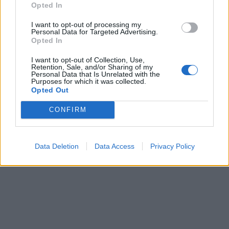
Opted In
I want to opt-out of processing my
Personal Data for Targeted Advertising.
Opted In
ΔΙΑΤΡΟΦΗ
06 Αυγούστου 2026
18:34
I want to opt-out of Collection, Use,
Retention, Sale, and/or Sharing of my
Συνειδητή διατροφή: Τα οφέλη του Mindful Eating και
Personal Data that Is Unrelated with the
5 τρόποι για να αλλάξετε συνήθειες
Purposes for which it was collected.
Opted Out
CONFIRM
Data Deletion
Data Access
Privacy Policy