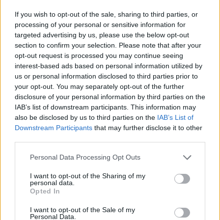
If you wish to opt-out of the sale, sharing to third parties, or
processing of your personal or sensitive information for
targeted advertising by us, please use the below opt-out
ΡΟΗ ΕΙΔΗΣΕΩΝ
section to confirm your selection. Please note that after your
opt-out request is processed you may continue seeing
interest-based ads based on personal information utilized by
us or personal information disclosed to third parties prior to
your opt-out. You may separately opt-out of the further
ΕΙΔΗΣΕΙΣ
06 Αυγούστου 2026
19:30
disclosure of your personal information by third parties on the
IAB’s list of downstream participants. This information may
Σαμοθράκη: Αγωνιώδης επιχείρηση διάσωσης
also be disclosed by us to third parties on the
IAB’s List of
15χρονης – Τραυματίστηκε σε δύσβατο σημείο στη
Downstream Participants
that may further disclose it to other
Γριά Βάθρα
third parties.
Personal Data Processing Opt Outs
I want to opt-out of the Sharing of my
ΥΓΕΙΑ
06 Αυγούστου 2026
19:01
personal data.
Opted In
5 σοβαρές λοιμώξεις που μπορεί να πάθουμε από το
νερό σε πισίνες, λίμνες και ποτάμια – Μέτρα
I want to opt-out of the Sale of my
Personal Data.
προστασίας