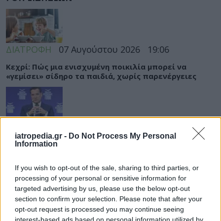
ΔΙΑΤΡΟΦΗ
07 Αυγούστου 2026
19:06
Κεχρί: Πώς μια ενισχυμένη ποικιλία μπορεί να
«γεμίσει» σίδηρο τα παιδιά, χωρίς παρενέργειες
ΕΙΔΗΣΕΙΣ
07 Αυγούστου 2026
18:10
iatropedia.gr -
Do Not Process My Personal
Άδωνις Γεωργιάδης από Γ.Ν. Ρόδου: Νέες προσλήψεις
Information
και «πράσινο φως» για το Ακτινοθεραπευτικό
Κέντρο
If you wish to opt-out of the sale, sharing to third parties, or
processing of your personal or sensitive information for
targeted advertising by us, please use the below opt-out
section to confirm your selection. Please note that after your
opt-out request is processed you may continue seeing
ΥΓΕΙΑ
07 Αυγούστου 2026
17:01
interest-based ads based on personal information utilized by