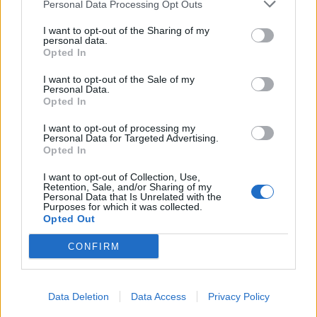
Personal Data Processing Opt Outs
I want to opt-out of the Sharing of my
personal data.
Opted In
I want to opt-out of the Sale of my
Personal Data.
Opted In
18 Σεπτεμβρίου 2023
11:32
I want to opt-out of processing my
Personal Data for Targeted Advertising.
Opted In
Όραση: Κάθε πότε χρειάζεστε
I want to opt-out of Collection, Use,
προληπτικές εξετάσεις
Retention, Sale, and/or Sharing of my
Personal Data that Is Unrelated with the
Τι συνιστά η Αμερικανική Ακαδημία
Purposes for which it was collected.
Opted Out
Οφθαλμολογίας (ΑΑΟ). Πότε είναι απαραίτητος ο
ετήσιος έλεγχος.
CONFIRM
Data Deletion
Data Access
Privacy Policy