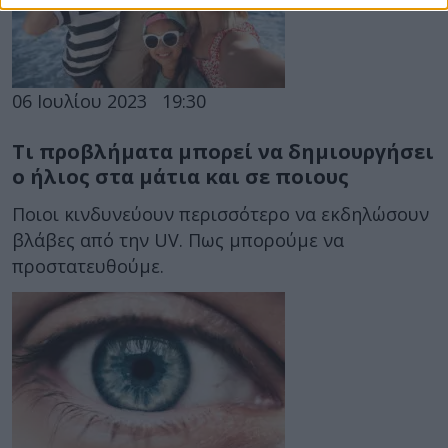
06 Ιουλίου 2023
19:30
Τι προβλήματα μπορεί να δημιουργήσει
ο ήλιος στα μάτια και σε ποιους
Ποιοι κινδυνεύουν περισσότερο να εκδηλώσουν
βλάβες από την UV. Πως μπορούμε να
προστατευθούμε.