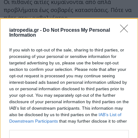
Οι πιθανές αιτίες κυμαίνονται από απλά
προβλήματα έως σοβαρές καταστάσεις. Πότε να
πάτε στον οφθαλμίατρο.
iatropedia.gr -
Do Not Process My Personal
Information
If you wish to opt-out of the sale, sharing to third parties, or
processing of your personal or sensitive information for
targeted advertising by us, please use the below opt-out
section to confirm your selection. Please note that after your
opt-out request is processed you may continue seeing
03 Ιανουαρίου 2024
10:51
interest-based ads based on personal information utilized by
us or personal information disclosed to third parties prior to
Δείτε τι παθαίνουν τα μάτια σας όταν
your opt-out. You may separately opt-out of the further
disclosure of your personal information by third parties on the
πίνετε αλκοόλ
IAB’s list of downstream participants. This information may
Οι βραχυπρόθεσμοι και οι μακροπρόθεσμοι
also be disclosed by us to third parties on the
IAB’s List of
Downstream Participants
that may further disclose it to other
κίνδυνοι. Ποιες ποσότητες αλκοόλ είναι πιο
third parties.
επικίνδυνες.