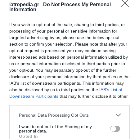
iatropedia.gr -
Do Not Process My Personal
Information
ΕΙΔΗΣΕΙΣ
07 Αυγούστου 2026
19:33
If you wish to opt-out of the sale, sharing to third parties, or
ΙΣΑ: «Καμπανάκι» για τον ιό του Δυτικού Νείλου στην
processing of your personal or sensitive information for
Αττική – Τι ζητά από τις Αρχές
targeted advertising by us, please use the below opt-out
section to confirm your selection. Please note that after your
opt-out request is processed you may continue seeing
interest-based ads based on personal information utilized by
us or personal information disclosed to third parties prior to
ΔΙΑΤΡΟΦΗ
07 Αυγούστου 2026
19:06
your opt-out. You may separately opt-out of the further
disclosure of your personal information by third parties on the
Κεχρί: Πώς μια ενισχυμένη ποικιλία μπορεί να
IAB’s list of downstream participants. This information may
«γεμίσει» σίδηρο τα παιδιά, χωρίς παρενέργειες
also be disclosed by us to third parties on the
IAB’s List of
Downstream Participants
that may further disclose it to other
third parties.
Personal Data Processing Opt Outs
I want to opt-out of the Sharing of my
personal data.
Opted In