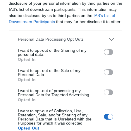
ΕΙΔΗΣΕΙΣ
07 Αυγούστου 2026
18:10
disclosure of your personal information by third parties on the
IAB’s list of downstream participants. This information may
Άδωνις Γεωργιάδης από Γ.Ν. Ρόδου: Νέες προσλήψεις
also be disclosed by us to third parties on the
IAB’s List of
και «πράσινο φως» για το Ακτινοθεραπευτικό
Downstream Participants
that may further disclose it to other
Κέντρο
third parties.
Personal Data Processing Opt Outs
I want to opt-out of the Sharing of my
ΥΓΕΙΑ
07 Αυγούστου 2026
17:01
personal data.
Opted In
Εξάνθημα μετά την πισίνα: Είναι αλλεργία ή
ερεθισμός από το χλώριο; Τι εξηγεί αλλεργιολόγος
I want to opt-out of the Sale of my
Personal Data.
Opted In
I want to opt-out of processing my
Personal Data for Targeted Advertising.
Opted In
I want to opt-out of Collection, Use,
Retention, Sale, and/or Sharing of my
Personal Data that Is Unrelated with the
Purposes for which it was collected.
Opted Out