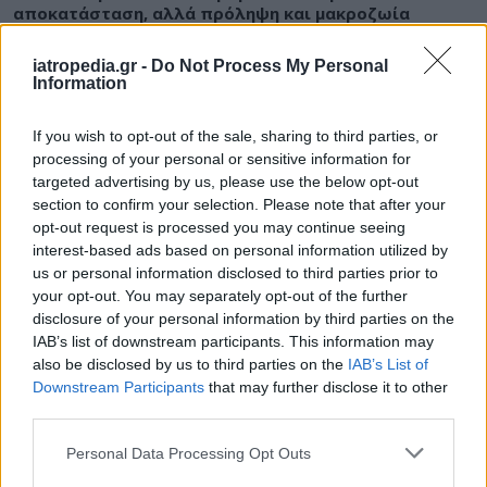
αποκατάσταση, αλλά πρόληψη και μακροζωία
iatropedia.gr -
Do Not Process My Personal
Information
ΕΙΔΗΣΕΙΣ
10 Αυγούστου 2026
11:31
If you wish to opt-out of the sale, sharing to third parties, or
processing of your personal or sensitive information for
«Καμπανάκι» ECDC για τον ιό του Δυτικού Νείλου:
targeted advertising by us, please use the below opt-out
Στη 2η θέση της Ευρώπης η Ελλάδα – Μάχη στις ΜΕΘ
για οκτώ ασθενείς
section to confirm your selection. Please note that after your
opt-out request is processed you may continue seeing
interest-based ads based on personal information utilized by
us or personal information disclosed to third parties prior to
your opt-out. You may separately opt-out of the further
ΕΙΔΗΣΕΙΣ
10 Αυγούστου 2026
10:15
disclosure of your personal information by third parties on the
IAB’s list of downstream participants. This information may
Νοσοκομείο Βόλου: Δύο εκδοχές και μία ΕΔΕ για βίαιο
also be disclosed by us to third parties on the
IAB’s List of
επεισόδιο – Με το μέρος των γιατρών ο Άδωνις
Downstream Participants
that may further disclose it to other
Γεωργιάδης
third parties.
Personal Data Processing Opt Outs