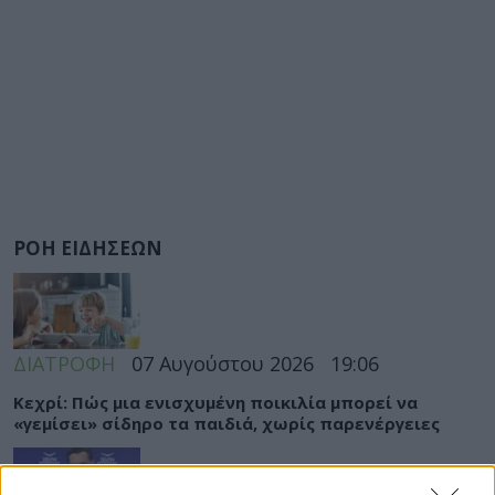
ΡΟΗ ΕΙΔΗΣΕΩΝ
ΔΙΑΤΡΟΦΗ
07 Αυγούστου 2026
19:06
Κεχρί: Πώς μια ενισχυμένη ποικιλία μπορεί να
«γεμίσει» σίδηρο τα παιδιά, χωρίς παρενέργειες