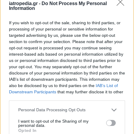
iatropedia.gr -
Do Not Process My Personal
Information
ΕΙΔΗΣΕΙΣ
07 Αυγούστου 2026
18:10
Άδωνις Γεωργιάδης από Γ.Ν. Ρόδου: Νέες προσλήψεις
If you wish to opt-out of the sale, sharing to third parties, or
και «πράσινο φως» για το Ακτινοθεραπευτικό
processing of your personal or sensitive information for
Κέντρο
targeted advertising by us, please use the below opt-out
section to confirm your selection. Please note that after your
opt-out request is processed you may continue seeing
interest-based ads based on personal information utilized by
us or personal information disclosed to third parties prior to
ΥΓΕΙΑ
07 Αυγούστου 2026
17:01
your opt-out. You may separately opt-out of the further
disclosure of your personal information by third parties on the
Εξάνθημα μετά την πισίνα: Είναι αλλεργία ή
IAB’s list of downstream participants. This information may
ερεθισμός από το χλώριο; Τι εξηγεί αλλεργιολόγος
also be disclosed by us to third parties on the
IAB’s List of
Downstream Participants
that may further disclose it to other
third parties.
Personal Data Processing Opt Outs
I want to opt-out of the Sharing of my
personal data.
Opted In