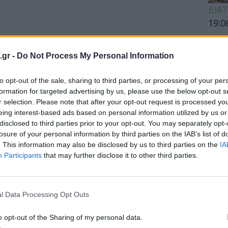
ΔΙΑ
19:0
Κεχρ
μπορ
.gr -
Do Not Process My Personal Information
χωρί
to opt-out of the sale, sharing to third parties, or processing of your per
formation for targeted advertising by us, please use the below opt-out s
ύψος έχεις, να σου πω αν
r selection. Please note that after your opt-out request is processed y
ΕΙΔΗ
αι εγκεφαλικό!
eing interest-based ads based on personal information utilized by us or
disclosed to third parties prior to your opt-out. You may separately opt-
Άδων
πος, τόσο πιθανότερο είναι ότι μπορεί να
losure of your personal information by third parties on the IAB’s list of
προσ
. This information may also be disclosed by us to third parties on the
IA
του, αυξάνοντας έτσι τον...
Ακτι
Participants
that may further disclose it to other third parties.
l Data Processing Opt Outs
ΥΓΕΙ
o opt-out of the Sharing of my personal data.
Εξάν