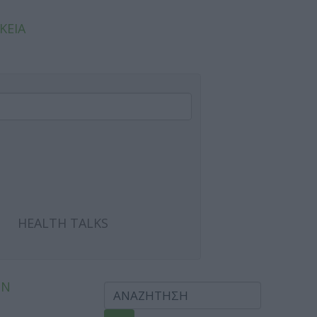
ΚΕΙΑ
HEALTH TALKS
ΩΝ