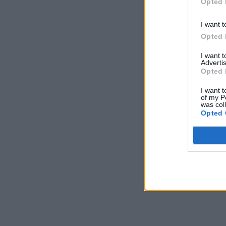
Opted 
I want t
Opted 
I want 
Advertis
Opted 
I want t
of my P
was col
Opted 