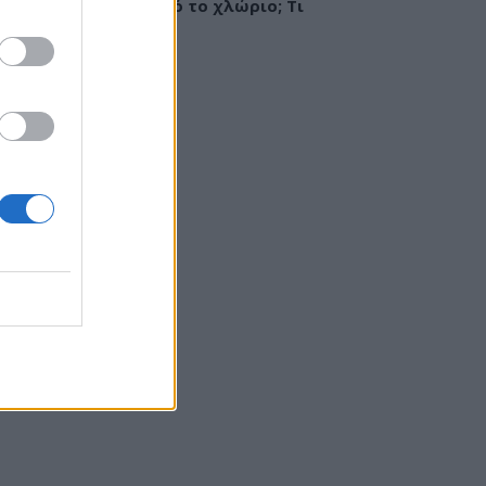
ργία ή ερεθισμός από το χλώριο; Τι
εί αλλεργιολόγος