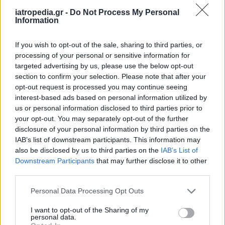
iatropedia.gr -
Do Not Process My Personal
Information
ΕΙΔΗΣΕΙΣ
07 Αυγούστου 2026
12:55
If you wish to opt-out of the sale, sharing to third parties, or
processing of your personal or sensitive information for
ΕΙΝΑΠ: Αιφνιδιαστική απόφαση για το Σισμανόγλειο
targeted advertising by us, please use the below opt-out
το εντάσσει στις πρωινές εφημερίες της Αττικής
section to confirm your selection. Please note that after your
opt-out request is processed you may continue seeing
interest-based ads based on personal information utilized by
us or personal information disclosed to third parties prior to
your opt-out. You may separately opt-out of the further
ΠΑΙΔΙ
07 Αυγούστου 2026
12:18
disclosure of your personal information by third parties on the
Σταφυλόκοκκος: Η δύσκολη λοίμωξη του
IAB’s list of downstream participants. This information may
καλοκαιριού – Τι να προσέχετε, ειδικά στα παιδιά
also be disclosed by us to third parties on the
IAB’s List of
Downstream Participants
that may further disclose it to other
third parties.
Personal Data Processing Opt Outs
I want to opt-out of the Sharing of my
personal data.