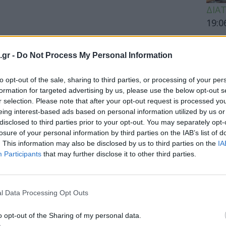
ΔΙΑ
19:0
Κεχρ
μπορ
.gr -
Do Not Process My Personal Information
χωρί
to opt-out of the sale, sharing to third parties, or processing of your per
formation for targeted advertising by us, please use the below opt-out s
r selection. Please note that after your opt-out request is processed y
ΕΙΔΗ
eing interest-based ads based on personal information utilized by us or
disclosed to third parties prior to your opt-out. You may separately opt-
Άδων
losure of your personal information by third parties on the IAB’s list of
προσ
. This information may also be disclosed by us to third parties on the
IA
Ακτι
Participants
that may further disclose it to other third parties.
l Data Processing Opt Outs
ΥΓΕΙ
o opt-out of the Sharing of my personal data.
Εξάν