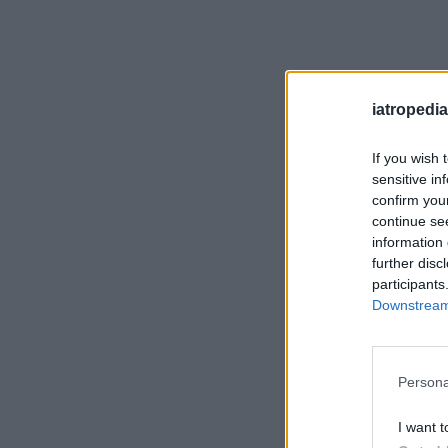
iatropedia
If you wish 
sensitive in
confirm you
continue se
information 
further disc
participants
Downstream 
Persona
I want t