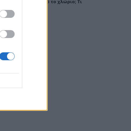
ργία ή ερεθισμός από το χλώριο; Τι
εί αλλεργιολόγος