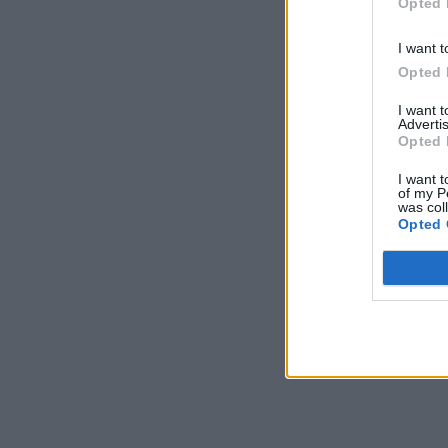
Opted 
I want t
Opted 
I want 
Advertis
Opted 
I want t
of my P
was col
Opted 