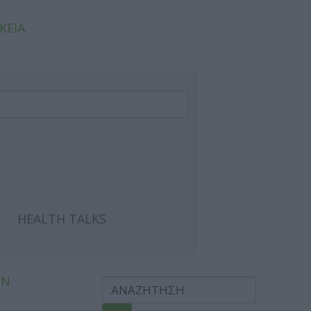
ΚΕΙΑ
HEALTH TALKS
ΩΝ