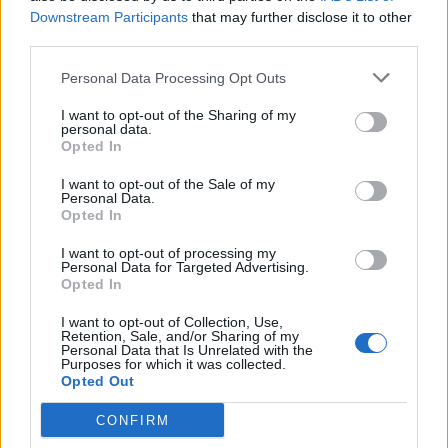
Downstream Participants
that may further disclose it to other
third parties.
ΡΟΗ ΕΙΔΗΣΕΩΝ
Personal Data Processing Opt Outs
I want to opt-out of the Sharing of my
personal data.
Opted In
ΔΙΑΤΡΟΦΗ
07 Αυγούστου 2026
19:06
I want to opt-out of the Sale of my
Personal Data.
Κεχρί: Πώς μια ενισχυμένη ποικιλία μπορεί να
Opted In
«γεμίσει» σίδηρο τα παιδιά, χωρίς παρενέργειες
I want to opt-out of processing my
Personal Data for Targeted Advertising.
Opted In
ΕΙΔΗΣΕΙΣ
07 Αυγούστου 2026
18:10
I want to opt-out of Collection, Use,
Retention, Sale, and/or Sharing of my
Personal Data that Is Unrelated with the
Άδωνις Γεωργιάδης από Γ.Ν. Ρόδου: Νέες προσλήψεις
Purposes for which it was collected.
και «πράσινο φως» για το Ακτινοθεραπευτικό
Opted Out
Κέντρο
CONFIRM