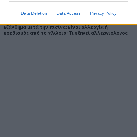
Data Deletion
Data Access
Privacy Policy
ΥΓΕΙΑ
07 Αυγούστου 2026
17:01
Εξάνθημα μετά την πισίνα: Είναι αλλεργία ή
ερεθισμός από το χλώριο; Τι εξηγεί αλλεργιολόγος