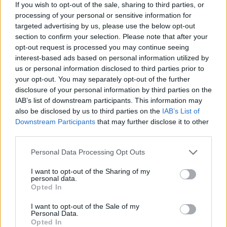
ακόμα προσαρμόζονται στη μετάβαση από το
If you wish to opt-out of the sale, sharing to third parties, or
σκοτάδι στο φως. Το επακόλουθο μπορεί να
processing of your personal or sensitive information for
targeted advertising by us, please use the below opt-out
είναι ξηροφθαλμία αλλά και πονοκέφαλος, ο
section to confirm your selection. Please note that after your
οποίος μπορεί να επιμείνει για πολλές ώρες.
opt-out request is processed you may continue seeing
interest-based ads based on personal information utilized by
Τι να κάνετε
us or personal information disclosed to third parties prior to
your opt-out. You may separately opt-out of the further
Για να τα αποφύγετε όλ’ αυτά, σταματήστε κατ’
disclosure of your personal information by third parties on the
αρχάς να χρησιμοποιείτε το κινητό σας ως
IAB’s list of downstream participants. This information may
ξυπνητήρι. Με αυτό τον τρόπο δεν θα χρειάζεται
also be disclosed by us to third parties on the
IAB’s List of
να το αγγίξετε καθόλου το πρωί.
Downstream Participants
that may further disclose it to other
third parties.
Φροντίστε, δε, να αλλάξετε την ρουτίνα σας,
Personal Data Processing Opt Outs
ώστε να το ανοίγετε αφού περάσει μία ώρα από
το πρωινό ξύπνημα. Στο μεσοδιάστημα θα έχει
I want to opt-out of the Sharing of my
personal data.
ξυπνήσει καλά ο οργανισμός σας και θα έχετε
Opted In
προλάβει να τελειώσετε το ντους, τον καφέ και
I want to opt-out of the Sale of my
το πρωινό σας.
Personal Data.
Opted In