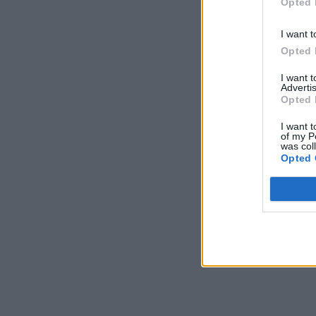
Opted 
I want t
Opted 
I want 
Advertis
Opted 
I want t
of my P
was col
Opted 