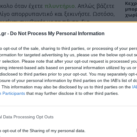
Κεχρ
ύκολο όταν έχετε
πλυντήριο
. Απλώς βάζετε
μπορ
λίγο απορρυπαντικό και ξεκινήστε. Ωστόσο,
χωρί
εν είναι συμβατές με τα πάντα. Για
 δεν πρέπει ποτέ να μπαίνουν στο
.gr -
Do Not Process My Personal Information
λάσουν.
ΕΙΔΗ
ικέτες φροντίδας στα ρούχα σας πριν τα
to opt-out of the sale, sharing to third parties, or processing of your per
formation for targeted advertising by us, please use the below opt-out s
σουέτ, μετάξι και λινό είναι μερικά από τα
Άδων
r selection. Please note that after your opt-out request is processed y
προσ
πει να πλένονται στο πλυντήριο.
eing interest-based ads based on personal information utilized by us or
Ακτι
disclosed to third parties prior to your opt-out. You may separately opt-
τε και τις οδηγίες χρήσης του ίδιου του
losure of your personal information by third parties on the IAB’s list of
 ζημιά μπορεί να πάθει και η ίδια η
. This information may also be disclosed by us to third parties on the
IA
μέσα.
Participants
that may further disclose it to other third parties.
ΥΓΕΙ
Εξάν
αλλε
l Data Processing Opt Outs
εξηγ
o opt-out of the Sharing of my personal data.