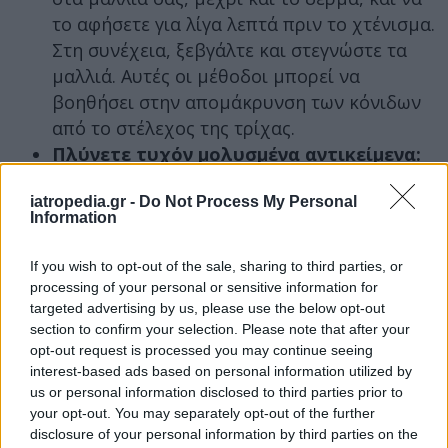
το αφήσετε για λίγα λεπτά πριν το χτένισμα.
Στη συνέχεια, ξεβγάλτε και στεγνώστε τα
μαλλιά. Αυτές οι μέθοδοι μπορεί να
βοηθήσει στην απομάκρυνση των κόνιδων
από το στέλεχος της τρίχας.
Πλύνετε τυχόν μολυσμένα αντικείμενα:
Πλύνετε το κρεβάτι, τα ρούχα και τα καπέλα
iatropedia.gr -
Do Not Process My Personal
σας με ζεστό νερό και σαπούνι (54 βαθμοί
Information
Κελσίου) και στεγνώστε τα σε αρκετά
δυνατή θερμοκρασία για 20 λεπτά
If you wish to opt-out of the sale, sharing to third parties, or
τουλάχιστον.
processing of your personal or sensitive information for
Σφραγίστε τα αντικείμενα που δεν
targeted advertising by us, please use the below opt-out
section to confirm your selection. Please note that after your
μπορούν να πλυθούν:
Τοποθετήστε τα σε
opt-out request is processed you may continue seeing
μία αεροστεγώς κλειστή τσάντα ή κουτί για
interest-based ads based on personal information utilized by
τουλάχιστον δύο εβδομάδες. Μετά, πλύντε
us or personal information disclosed to third parties prior to
τα καλά προτού τα ξαναχρησιμοποιήσετε.
your opt-out. You may separately opt-out of the further
disclosure of your personal information by third parties on the
Ηλεκτρική σκούπα:
Κάντε καλά το πάτωμα