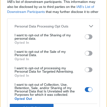
IAB’s list of downstream participants. This information may
και τα χαλιά με την ηλεκτρική σκούπα.
also be disclosed by us to third parties on the
IAB’s List of
Πλύνετε χτένες και βούρτσες:
Downstream Participants
that may further disclose it to other
Χρησιμοποιήστε πολύ ζεστό νερό και
third parties.
σαπούνι (τουλάχιστον 54 βαθμοί Κελσίου) ή
Personal Data Processing Opt Outs
μουλιάστε χτένες και βούρτσες σε
οινόπνευμα για μια ώρα.
I want to opt-out of the Sharing of my
personal data.
Opted In
http://www.mayoclinic.org/
I want to opt-out of the Sale of my
Personal Data.
Opted In
I want to opt-out of processing my
Personal Data for Targeted Advertising.
Opted In
I want to opt-out of Collection, Use,
Retention, Sale, and/or Sharing of my
Personal Data that Is Unrelated with the
Purposes for which it was collected.
Opted Out