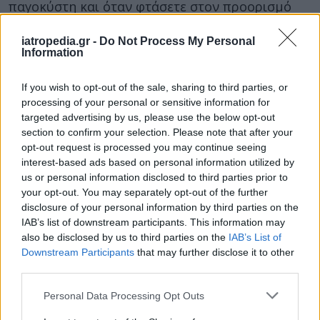
παγοκύστη και όταν φτάσετε στον προορισμό
σας τα βάζετε στο ψυγείο ή σε δροσερό μέρος
μαζί με τις παγοκύστες (όπου δεν υπάρχει πολύ
iatropedia.gr -
Do Not Process My Personal
Information
υγρασία πχ. το μπάνιο δεν είναι η καλύτερη
επιλογή)
If you wish to opt-out of the sale, sharing to third parties, or
processing of your personal or sensitive information for
Γενικά ιδανικές συνθήκες για όλα τα φάρμακα
targeted advertising by us, please use the below opt-out
είναι μέχρι 25 βαθμούς Κελσίου, και δεν πρέπει
section to confirm your selection. Please note that after your
να εκτίθενται σε ήλιο ή ζέστη και ειδικά εντός
opt-out request is processed you may continue seeing
του αυτοκινήτου ή σε τσάντες στην παραλία. Να
interest-based ads based on personal information utilized by
us or personal information disclosed to third parties prior to
μην ξεχνάμε ότι όταν υπάρχουν μικρά παιδία
your opt-out. You may separately opt-out of the further
πρέπει να τους αποκλείετε την πρόσβαση στο
disclosure of your personal information by third parties on the
φαρμακείο των διακοπών.
IAB’s list of downstream participants. This information may
also be disclosed by us to third parties on the
IAB’s List of
Χρήσιμα τηλέφωνα
Downstream Participants
that may further disclose it to other
third parties.
Συμβουλευτείτε τον προσωπικό ιατρό σας ή τον
Personal Data Processing Opt Outs
παιδίατρο σε περίπτωση χρήσης κάποιου
ειδικού φαρμάκου από το φαρμακείο.