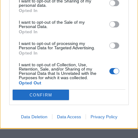
I want to opt-out of the Sharing of my
personal data.
Έχετε μαζί σας μερικά
Opted In
χρήσιμα τηλέφωνα:
Του
νοσοκομείου ή κέντρου υγείας ή φαρμακείου
I want to opt-out of the Sale of my
της περιοχής των διακοπών σας καθώς και το
Personal Data.
Opted In
τηλέφωνο κέντρου δηλητηριάσεων (210-
7793777).
I want to opt-out of processing my
Personal Data for Targeted Advertising.
Opted In
Σε περίπτωση ανάγκης
I want to opt-out of Collection, Use,
Καλείτε
1016
(με αστική χρέωση από σταθερό
Retention, Sale, and/or Sharing of my
Personal Data that Is Unrelated with the
τηλέφωνο ή κινητό από όλη την Ελλάδα) και
Purposes for which it was collected.
μιλάτε δωρεάν με συντονιστή ιατρό ή
Opted Out
νοσηλευτή μέρα και νύχτα, Σαββατοκύριακα και
CONFIRM
αργίες, 24 ώρες το 24ωρο.
Data Deletion
Data Access
Privacy Policy