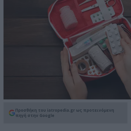
Προσθήκη του iatropedia.gr ως προτεινόμενη
πηγή στην Google