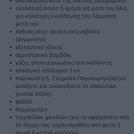
σκευάσματα κατά της ναυτίας (δραμαμίνη)
ενυδατική lotion ή κρέμα για μετά τον ήλιο
για καλύτερη ενυδάτωση του δέρματος
μετά την
έκθεση στην ηλιακή ακτινοβολία
(Bepanthol)
εξεταστικά γάντια
αιμοστατικό βαμβάκι
γάζες αποστειρωμένες/αυτοκόλλητες
ελαστικοί επίδεσμοι 5 εκ.
παγοκύστη ή Στιγμιαία Παγοκομπρέσα (αν
ανοίξετε και ανακινήσετε το σακουλάκι
γίνεται πάγος)
ψαλίδι
θερμόμετρο
τσιμπιδάκι φρυδιών (για να αφαιρέσετε από
το δέρμα σας τυχόν αγκάθια από φυτά ή
αχινό ή κεντρί εντόμου)