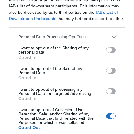
IAB’s list of downstream participants. This information may
also be disclosed by us to third parties on the
IAB’s List of
Downstream Participants
that may further disclose it to other
http://www.justnaturallife.com
third parties.
Personal Data Processing Opt Outs
I want to opt-out of the Sharing of my
personal data.
Opted In
I want to opt-out of the Sale of my
Personal Data.
Opted In
I want to opt-out of processing my
Personal Data for Targeted Advertising.
Opted In
I want to opt-out of Collection, Use,
Facebook
Twitter
Retention, Sale, and/or Sharing of my
Personal Data that Is Unrelated with the
Purposes for which it was collected.
Tags:
ΒΡΑΣΤΕΣ ΠΑΤΑΤΕΣ
,
ΠΑΤΑΤΕΣ
,
ΠΑΤΑΤΕΣ
Opted Out
ΜΠΑΤΑΡΙΑ
,
ΠΑΤΑΤΕΣ ΡΕΥΜΑ