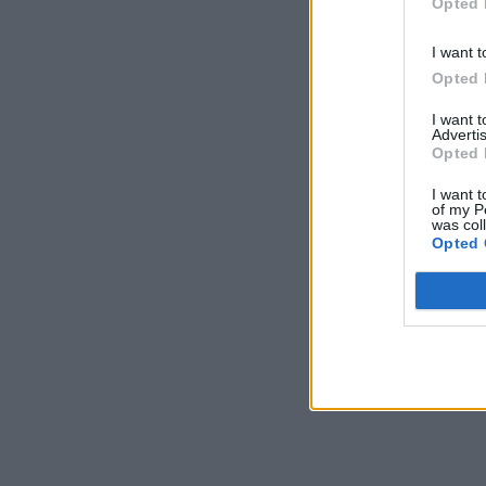
Opted 
I want t
Opted 
I want 
Advertis
Opted 
I want t
of my P
was col
Opted 