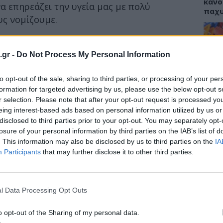
κάνο
 επηρεάζει την υγεία μας με πολύ
παχ
υς νομίζουμε.
η της πέψης είναι απλώς ένα από τα οφέλη
.gr -
Do Not Process My Personal Information
ΕΙΔΗ
λώνουμε λιγότερες θερμίδες
to opt-out of the sale, sharing to third parties, or processing of your per
ΙΣΑ:
του σωματικού βάρους
Νείλ
formation for targeted advertising by us, please use the below opt-out s
ι το άγχος
Αρχέ
r selection. Please note that after your opt-out request is processed y
δεξιότητες, εδραιώνοντας τις αναμνήσεις μας
eing interest-based ads based on personal information utilized by us or
disclosed to third parties prior to your opt-out. You may separately opt-
α προσοχής
losure of your personal information by third parties on the IAB’s list of
υγεία
. This information may also be disclosed by us to third parties on the
IA
ΔΙΑ
Participants
that may further disclose it to other third parties.
ία σχετίζεται με μειωμένο κίνδυνο
19:0
τσχάιμερ, οι επιστήμονες έχουν αρχίσει να
ύει και από αυτές τις νευροεκφυλιστικές
Κεχρ
μπορ
l Data Processing Opt Outs
χωρί
o opt-out of the Sharing of my personal data.