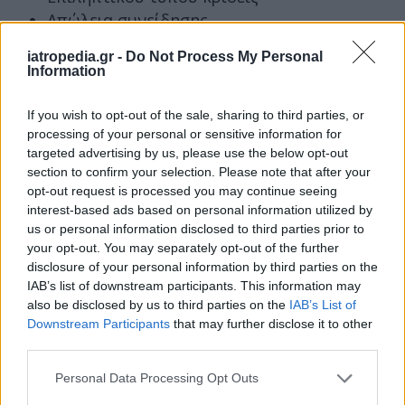
Απώλεια συνείδησης
Κάντε τα ακόλουθα όσο περιμένετε ιατρική βοήθεια:
iatropedia.gr -
Do Not Process My Personal
Information
Απενεργοποιήστε την πηγή της ηλεκτρικής
ενέργειας, αν είναι δυνατόν. Αν όχι (όπως
If you wish to opt-out of the sale, sharing to third parties, or
στην περίπτωση με τον χαρταετό και τα
processing of your personal or sensitive information for
καλώδια της ΔΕΗ), μετακινηθείτε μακριά
targeted advertising by us, please use the below opt-out
section to confirm your selection. Please note that after your
από την πηγή.
opt-out request is processed you may continue seeing
Ξεκινήστε καρδιοαναπνευστική
interest-based ads based on personal information utilized by
αναζωογόνηση, αν το άτομο δεν δείχνει
us or personal information disclosed to third parties prior to
σημάδια κυκλοφορίας αίματος, όπως η
your opt-out. You may separately opt-out of the further
disclosure of your personal information by third parties on the
αναπνοή, ο βήχας και η κίνηση.
IAB’s list of downstream participants. This information may
Προσπαθήστε να προστατεύσετε το άτομο
also be disclosed by us to third parties on the
IAB’s List of
που επλήγη από ηλεκτροπληξία από το να
Downstream Participants
that may further disclose it to other
κρυώσει. Σκεπάστε το με επιπλέον ρούχα
third parties.
και να μην το αφήσετε να ξαπλώνει πάνω
Personal Data Processing Opt Outs
στο παγωμένο χώμα.