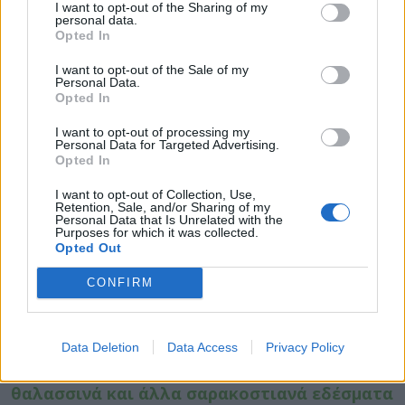
Εφαρμόστε έναν επίδεσμο. Καλύψτε τυχόν
I want to opt-out of the Sharing of my
personal data.
καμένες περιοχές με μία αποστειρωμένη
Opted In
γάζα/επίδεσμο, αν υπάρχει, ή με ένα
I want to opt-out of the Sale of my
καθαρό πανί. Μην χρησιμοποιήσετε
Personal Data.
Opted In
κουβέρτα ή πετσέτα, διότι οι χαλαρές ίνες
μπορεί να κολλήσουν στα εγκαύματα.
I want to opt-out of processing my
Personal Data for Targeted Advertising.
Πηγή:
http://www.mayoclinic.org
Opted In
ΔΙΑΒΑΣΤΕ ΕΠΙΣΗΣ
I want to opt-out of Collection, Use,
Retention, Sale, and/or Sharing of my
Personal Data that Is Unrelated with the
Αλκοόλ: Πώς να προστατευθείτε από τη
Purposes for which it was collected.
Opted Out
δηλητηρίαση και από τις «μπόμπες»
CONFIRM
Καθαρά Δευτέρα – Κούλουμα: Δηλητηρίαση
και αλλεργία από τα οστρακοειδή – Τι να
προσέχετε
Data Deletion
Data Access
Privacy Policy
ΕΦΕΤ: Τι να προσέχετε όταν αγοράζετε
θαλασσινά και άλλα σαρακοστιανά εδέσματα