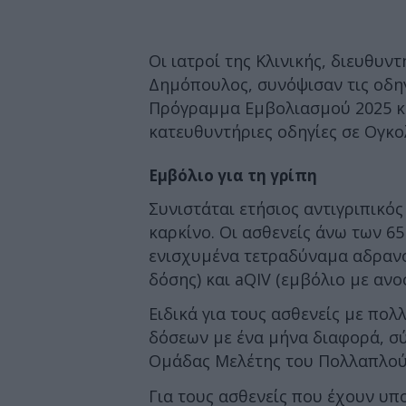
Οι ιατροί της Κλινικής, διευθυν
Δημόπουλος, συνόψισαν τις οδηγ
Πρόγραμμα Εμβολιασμού 2025 κα
κατευθυντήριες οδηγίες σε Ογκο
Εμβόλιο για τη γρίπη
Συνιστάται ετήσιος αντιγριπικός
καρκίνο. Οι ασθενείς άνω των 6
ενισχυμένα τετραδύναμα αδραν
δόσης) και aQIV (εμβόλιο με ανο
Ειδικά για τους ασθενείς με πο
δόσεων με ένα μήνα διαφορά, σύ
Ομάδας Μελέτης του Πολλαπλο
Για τους ασθενείς που έχουν υ