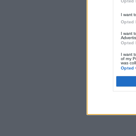
Opted 
I want t
Opted 
I want 
Advertis
Opted 
I want t
of my P
was col
Opted 