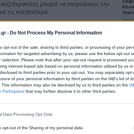
Σοφά
ικές) θεραπείες μπορεί να επηρεάσουν την
Κλιν
να τις καταπολεμά.
Υγεί
εις αποτελούν από τις σημαντικότερες
ν να οδηγήσουν ακόμη και στο θάνατο τους
.gr -
Do Not Process My Personal Information
ΥΓΕΙ
to opt-out of the sale, sharing to third parties, or processing of your per
άνων
Πώς 
formation for targeted advertising by us, please use the below opt-out s
«πλή
r selection. Please note that after your opt-out request is processed y
προσ
eing interest-based ads based on personal information utilized by us or
ς έχει καθοριστική σημασία για την
disclosed to third parties prior to your opt-out. You may separately opt-
οί από την Θεραπευτική Κλινική ΕΚΠΑ στο
losure of your personal information by third parties on the IAB’s list of
. This information may also be disclosed by us to third parties on the
IA
Participants
that may further disclose it to other third parties.
ΕΙΔΗ
Γλυφ
45χρ
l Data Processing Opt Outs
ανοι
o opt-out of the Sharing of my personal data.