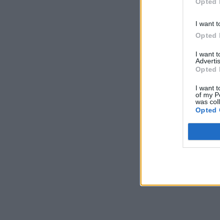
Opted 
I want t
Opted 
I want 
Advertis
Opted 
I want t
of my P
was col
Opted 