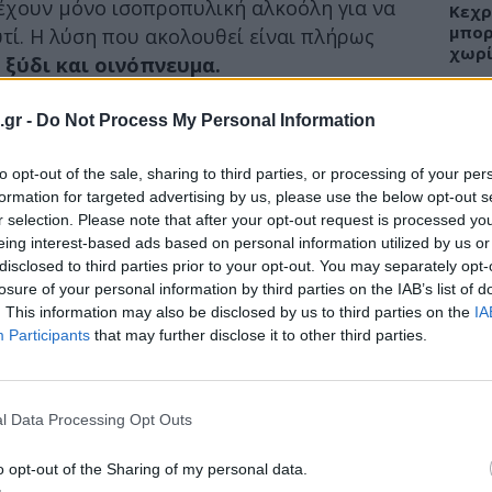
ιέχουν μόνο ισοπροπυλική αλκοόλη για να
Κεχρ
μπορ
τί. Η λύση που ακολουθεί είναι πλήρως
χωρί
 ξύδι και οινόπνευμα.
οτική και αντιμικροβιακή δράση και βοηθά
.gr -
Do Not Process My Personal Information
ων. Ο συνδυασμός του με το αλκοόλ
α αντιμετωπίσετε αποτελεσματικά τις
ΕΙΔΗ
to opt-out of the sale, sharing to third parties, or processing of your per
πό τον πόνο, θα στεγνώσει το αυτί και θα
formation for targeted advertising by us, please use the below opt-out s
Άδων
r selection. Please note that after your opt-out request is processed y
προσ
eing interest-based ads based on personal information utilized by us or
Ακτι
η σε προβλήματα υγείας, έτσι και αυτή
disclosed to third parties prior to your opt-out. You may separately opt-
ήματος. Αν έχετε μια πιο σοβαρή λοίμωξη,
losure of your personal information by third parties on the IAB’s list of
. This information may also be disclosed by us to third parties on the
IA
ε τον γιατρό σας και να κάνετε μια
Participants
that may further disclose it to other third parties.
ΥΓΕΙ
Εξάν
αλλε
l Data Processing Opt Outs
εξηγ
o opt-out of the Sharing of my personal data.