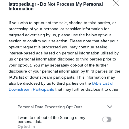
iatropedia.gr -
Do Not Process My Personal
ΔΙΑΒΑΣΤΕ ΕΠΙΣΗΣ
Information
Το μυστικό για να μην μυρίζουν οι μασχάλες
If you wish to opt-out of the sale, sharing to third parties, or
σας από τον ιδρώτα
processing of your personal or sensitive information for
targeted advertising by us, please use the below opt-out
Υπερβολική εφίδρωση στις μασχάλες: Τι
section to confirm your selection. Please note that after your
μπορείτε να κάνετε – 6 λύσεις
opt-out request is processed you may continue seeing
interest-based ads based on personal information utilized by
Εξάνθημα στην μασχάλη: Θεραπεία και
us or personal information disclosed to third parties prior to
πρόληψη – Τι να κάνετε στο σπίτι
your opt-out. You may separately opt-out of the further
disclosure of your personal information by third parties on the
Ξύρισμα: Τι να κάνετε για να μην προκαλείτε
IAB’s list of downstream participants. This information may
ερεθισμό στο δέρμα
also be disclosed by us to third parties on the
IAB’s List of
Downstream Participants
that may further disclose it to other
third parties.
Personal Data Processing Opt Outs
I want to opt-out of the Sharing of my
personal data.
Opted In