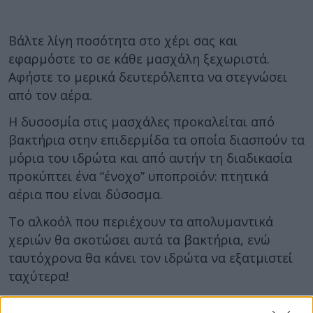
Βάλτε λίγη ποσότητα στο χέρι σας και
εφαρμόστε το σε κάθε μασχάλη ξεχωριστά.
Αφήστε το μερικά δευτερόλεπτα να στεγνώσει
από τον αέρα.
Η δυσοσμία στις μασχάλες προκαλείται από
βακτήρια στην επιδερμίδα τα οποία διασπούν τα
μόρια του ιδρώτα και από αυτήν τη διαδικασία
προκύπτει ένα “ένοχο” υποπροϊόν: πτητικά
αέρια που είναι δύσοσμα.
Το αλκοόλ που περιέχουν τα απολυμαντικά
χεριών θα σκοτώσει αυτά τα βακτήρια, ενώ
ταυτόχρονα θα κάνει τον ιδρώτα να εξατμιστεί
ταχύτερα!
Πηγή:
http://www.purewow.com