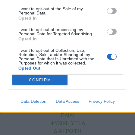
I want to opt-out of the Sale of my
Personal Data.
Opted In
I want to opt-out of processing my
Personal Data for Targeted Advertising.
Opted In
Facebook
Twitter
I want to opt-out of Collection, Use,
Tags:
ΑΠΟΣΜΗΤΙΚΟ
,
ΙΔΡΩΤΑΣ
,
ΜΑΣΧΑΛΕΣ
Retention, Sale, and/or Sharing of my
Personal Data that Is Unrelated with the
Purposes for which it was collected.
Opted Out
CONFIRM
ΚΑΤΗΓΟΡΙΕΣ
ΕΙΔΗΣΕΙΣ
Data Deletion
Data Access
Privacy Policy
ΥΓΕΙΑ
ΠΑΙΔΙ
ΨΥΧΙΚΗ ΥΓΕΙΑ
ΔΙΑΤΡΟΦΗ