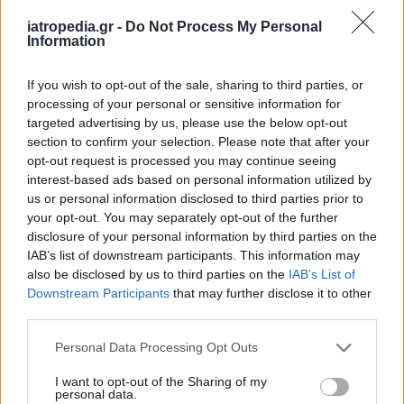
iatropedia.gr -
Do Not Process My Personal
Έρευνα του 2011 διαπίστωσε ότι τόσο τα
Information
αυθόρμητα όσο και τα μεταδοτικά χασμουρητά
προκύπτουν από έναν υποκείμενο μηχανισμό
If you wish to opt-out of the sale, sharing to third parties, or
που εμπλέκεται στη ρύθμιση της θερμοκρασίας
processing of your personal or sensitive information for
του εγκεφάλου σας. Έτσι, πολλοί ερευνητές
targeted advertising by us, please use the below opt-out
section to confirm your selection. Please note that after your
θεωρούν ότι το μεταδοτικό χασμουρητό είναι
opt-out request is processed you may continue seeing
απλώς το εξής: Αν χασμουριέστε αφού δείτε
interest-based ads based on personal information utilized by
κάποιον άλλο να χασμουριέται,
πιθανότατα
us or personal information disclosed to third parties prior to
είναι επειδή βρίσκεστε και οι δύο στην ίδια
your opt-out. You may separately opt-out of the further
disclosure of your personal information by third parties on the
περιοχή με παρόμοια θερμοκρασία. Με τη
IAB’s list of downstream participants. This information may
σειρά τους, και οι δύο εγκέφαλοί σας
also be disclosed by us to third parties on the
IAB’s List of
ανταποκρίνονται σε μια προσαρμογή της
Downstream Participants
that may further disclose it to other
θερμοκρασίας
.
third parties.
Αλλά είναι δυνατόν απλώς και μόνο το να
Personal Data Processing Opt Outs
ακούτε ή να βλέπετε κάποιον να χασμουριέται
I want to opt-out of the Sharing of my
να μπορεί να πυροδοτήσει τον εγκέφαλό σας και
personal data.