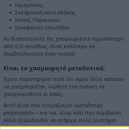
Ημικρανίες
Σκλήρυνση κατά πλάκας
Νόσος Πάρκινσον
Εγκεφαλικό επεισόδιο
Αν διαπιστώσετε ότι χασμουριέστε περισσότερο
από ό,τι συνήθως, είναι καλύτερο να
συμβουλευτείτε έναν γιατρό.
Είναι το χασμουρητό μεταδοτικό;
Έχετε παρατηρήσει ποτέ ότι αφού δείτε κάποιον
να χασμουριέται, νιώθετε την ανάγκη να
χασμουρηθείτε κι εσείς;
Αυτό είναι που ονομάζουμε «
μεταδοτικό
χασμουρητό
» – και ναι, είναι κάτι που συμβαίνει.
Αλλά εξακολουθεί να υπάρχει πολύ μυστήριο
γύρω από το φαινόμενο.