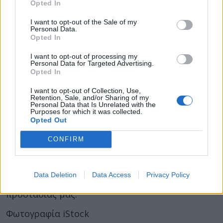
Opted In
να χασμουρηθεί κι αυτός;
I want to opt-out of the Sale of my
Μια πρόσφατη μελέτη του 2022 είχε ως στόχο
Personal Data.
να διαπιστώσει εάν υπάρχει σαφής σύνδεση
Opted In
μεταξύ της κοινωνικής εγγύτητας και του
I want to opt-out of processing my
χασμουρητού. Αν και η έρευνα επιβεβαίωσε ότι
Personal Data for Targeted Advertising.
Opted In
οι άνθρωποι χασμιουριούνται αν έβλεπαν
άλλους να το κάνουν, αυτό δεν οφειλόταν στην
I want to opt-out of Collection, Use,
Retention, Sale, and/or Sharing of my
πραγματικότητα σε μια ενσυναίσθηση ή
Personal Data that Is Unrelated with the
Purposes for which it was collected.
συναισθηματική αντίδραση. Αντίθετα, μπορεί να
Opted Out
αποτελεί
μέρος της συγχρονισμένης ομαδικής
CONFIRM
συμπεριφοράς
– όπως το χασμουρητό βοηθά
στην εγρήγορση ή την «αφύπνιση» του σώματος,
έτσι και το σώμα μας μπορεί να αντιδρά στο
Data Deletion
Data Access
Privacy Policy
χασμουρητό των άλλων ως έναν τρόπο
προστασίας μας.
Φωτογραφία iStock