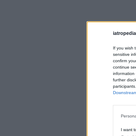
iatropedia
If you wish 
sensitive in
confirm you
continue se
information 
further disc
participants
Downstream 
Persona
I want t