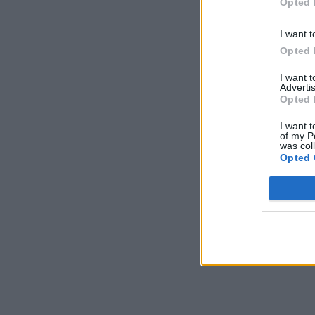
Opted 
I want t
Opted 
I want 
Advertis
Opted 
I want t
of my P
was col
Opted 