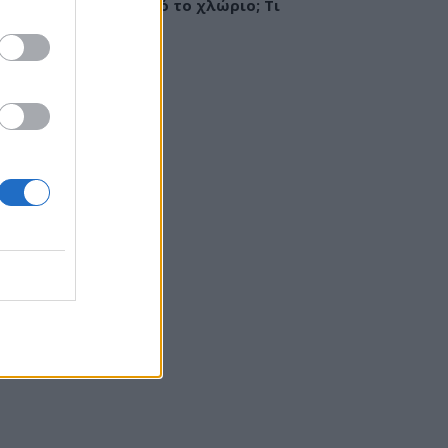
ργία ή ερεθισμός από το χλώριο; Τι
εί αλλεργιολόγος