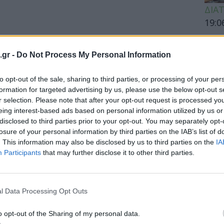
ΔΙΑ
19:0
Κεχρ
μπορ
.gr -
Do Not Process My Personal Information
χωρί
to opt-out of the sale, sharing to third parties, or processing of your per
formation for targeted advertising by us, please use the below opt-out s
r selection. Please note that after your opt-out request is processed y
ΕΙΔΗ
eing interest-based ads based on personal information utilized by us or
disclosed to third parties prior to your opt-out. You may separately opt-
Άδων
losure of your personal information by third parties on the IAB’s list of
προσ
. This information may also be disclosed by us to third parties on the
IA
Ακτι
Participants
that may further disclose it to other third parties.
l Data Processing Opt Outs
ΥΓΕΙ
o opt-out of the Sharing of my personal data.
Εξάν