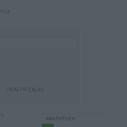
ΚΕΙΑ
HEALTH TALKS
ΩΝ