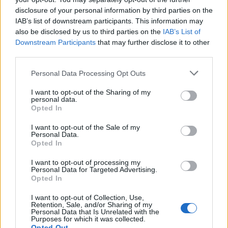
disclosure of your personal information by third parties on the
ΕΙΔΗΣΕΙΣ
09 Αυγούστου 2026
15:03
IAB’s list of downstream participants. This information may
Νοσοκομειακοί γιατροί: Χωρίς αξονικό τομογράφο το
also be disclosed by us to third parties on the
IAB’s List of
«Αττικόν» – Εκτός λειτουργίας και οι δύο από τις 7
Downstream Participants
that may further disclose it to other
Αυγούστου
third parties.
Personal Data Processing Opt Outs
I want to opt-out of the Sharing of my
personal data.
ΕΙΔΗΣΕΙΣ
09 Αυγούστου 2026
13:02
Opted In
Αλτσχάιμερ: Η εξέταση αίματος που εφαρμόζεται
I want to opt-out of the Sale of my
στο ΑΠΘ φέρνει πιο κοντά την έγκαιρη διάγνωση
Personal Data.
Opted In
I want to opt-out of processing my
Personal Data for Targeted Advertising.
Opted In
I want to opt-out of Collection, Use,
Retention, Sale, and/or Sharing of my
Personal Data that Is Unrelated with the
Purposes for which it was collected.
Opted Out