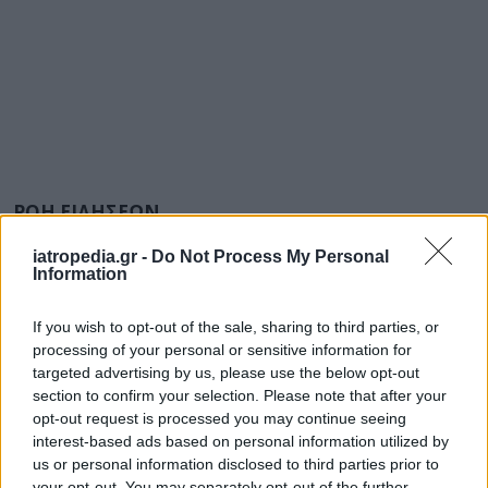
ΡΟΗ ΕΙΔΗΣΕΩΝ
iatropedia.gr -
Do Not Process My Personal
Information
ΕΙΔΗΣΕΙΣ
09 Αυγούστου 2026
15:06
If you wish to opt-out of the sale, sharing to third parties, or
processing of your personal or sensitive information for
Eπίθεση σε νοσηλεύτρια στον «Ερυθρό Σταυρό»:
targeted advertising by us, please use the below opt-out
Ασθενής την άρπαξε από τα μαλλιά και την χτύπησε
section to confirm your selection. Please note that after your
σε πόρτες
opt-out request is processed you may continue seeing
interest-based ads based on personal information utilized by
us or personal information disclosed to third parties prior to
your opt-out. You may separately opt-out of the further