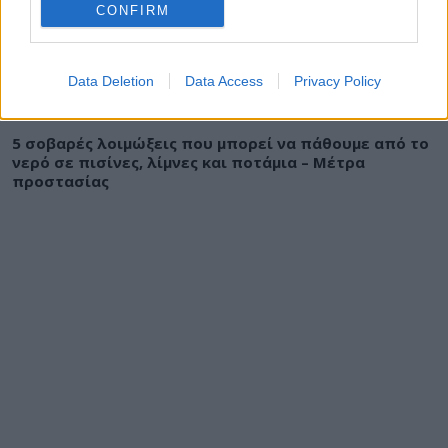
Γριά Βάθρα
CONFIRM
Data Deletion
Data Access
Privacy Policy
ΥΓΕΙΑ
06 Αυγούστου 2026
19:01
5 σοβαρές λοιμώξεις που μπορεί να πάθουμε από το
νερό σε πισίνες, λίμνες και ποτάμια – Μέτρα
προστασίας