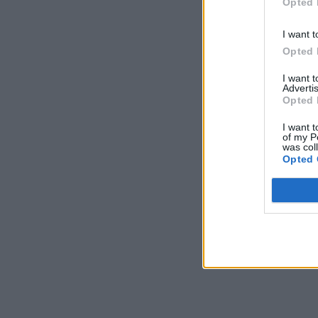
Opted 
I want t
Opted 
I want 
Advertis
Opted 
I want t
of my P
was col
Opted 