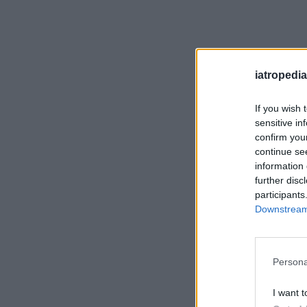
iatropedia
If you wish 
sensitive in
confirm you
continue se
information 
further disc
participants
Downstream 
Persona
I want t