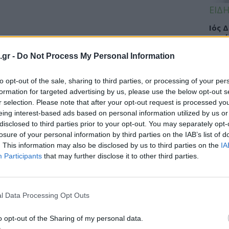
ΕΙΔΗ
Ιός 
κρού
Οι π
.gr -
Do Not Process My Personal Information
to opt-out of the sale, sharing to third parties, or processing of your per
formation for targeted advertising by us, please use the below opt-out s
ΕΙΔΗ
r selection. Please note that after your opt-out request is processed y
eing interest-based ads based on personal information utilized by us or
ΠΙΣ:
disclosed to third parties prior to your opt-out. You may separately opt-
ζητά
losure of your personal information by third parties on the IAB’s list of
νέες
. This information may also be disclosed by us to third parties on the
IA
Participants
that may further disclose it to other third parties.
ΕΙΔΗ
l Data Processing Opt Outs
Η τη
ιδαν
o opt-out of the Sharing of my personal data.
υγεί