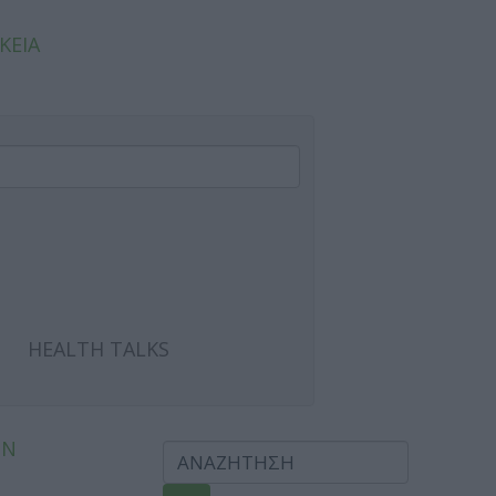
ΚΕΙΑ
HEALTH TALKS
ΩΝ