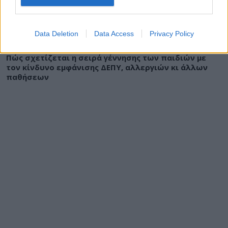
Data Deletion
Data Access
Privacy Policy
ΥΓΕΙΑ
10 Αυγούστου 2026
08:45
Πώς σχετίζεται η σειρά γέννησης των παιδιών με
τον κίνδυνο εμφάνισης ΔΕΠΥ, αλλεργιών κι άλλων
παθήσεων