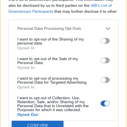
also be disclosed by us to third parties on the
IAB’s List of
Downstream Participants
that may further disclose it to other
third parties.
ΡΟΗ ΕΙΔΗΣΕΩΝ
Personal Data Processing Opt Outs
I want to opt-out of the Sharing of my
personal data.
Opted In
ΕΙΔΗΣΕΙΣ
10 Αυγούστου 2026
10:15
I want to opt-out of the Sale of my
Personal Data.
Νοσοκομείο Βόλου: Δύο εκδοχές και μία ΕΔΕ για βίαιο
Opted In
επεισόδιο – Με το μέρος των γιατρών ο Άδωνις
Γεωργιάδης
I want to opt-out of processing my
Personal Data for Targeted Advertising.
Opted In
I want to opt-out of Collection, Use,
Retention, Sale, and/or Sharing of my
ΔΙΑΤΡΟΦΗ
10 Αυγούστου 2026
09:30
Personal Data that Is Unrelated with the
Purposes for which it was collected.
Διαβήτης και καλοκαιρινά φρούτα: Ποια
Opted Out
επιτρέπονται και τι χρειάζεται προσοχή
CONFIRM