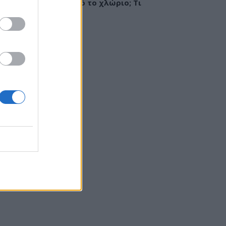
ργία ή ερεθισμός από το χλώριο; Τι
εί αλλεργιολόγος