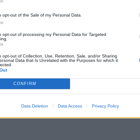
In
αλλε
εξηγ
o opt-out of the Sale of my Personal Data.
In
to opt-out of processing my Personal Data for Targeted
ία του σώματός μας με την
ing.
In
ερα μελέτη για τη συσχέτιση της σωματικής
o opt-out of Collection, Use, Retention, Sale, and/or Sharing
ersonal Data that Is Unrelated with the Purposes for which it
θεση.
lected.
Out
CONFIRM
Data Deletion
Data Access
Privacy Policy