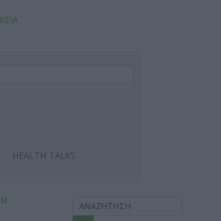
ΚΕΙΑ
HEALTH TALKS
ΩΝ