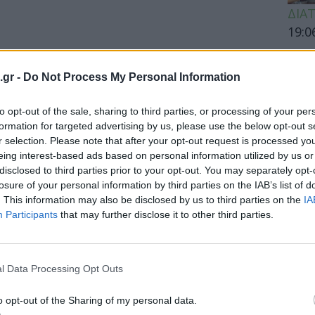
ΔΙΑ
19:0
Κεχρ
μπορ
.gr -
Do Not Process My Personal Information
χωρί
to opt-out of the sale, sharing to third parties, or processing of your per
formation for targeted advertising by us, please use the below opt-out s
r selection. Please note that after your opt-out request is processed y
ΕΙΔΗ
ύγουμε από τα κουνούπια που μας
eing interest-based ads based on personal information utilized by us or
disclosed to third parties prior to your opt-out. You may separately opt-
Άδων
losure of your personal information by third parties on the IAB’s list of
προσ
. This information may also be disclosed by us to third parties on the
IA
ύν γιατί τα άνετα, φαρδιά ρούχα
Ακτι
Participants
that may further disclose it to other third parties.
 κουνουπιών.
l Data Processing Opt Outs
ΥΓΕΙ
o opt-out of the Sharing of my personal data.
Εξάν