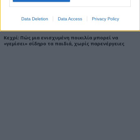
Data Deletion
Data Access
Privacy Policy
ΔΙΑΤΡΟΦΗ
07 Αυγούστου 2026
19:06
Κεχρί: Πώς μια ενισχυμένη ποικιλία μπορεί να
«γεμίσει» σίδηρο τα παιδιά, χωρίς παρενέργειες