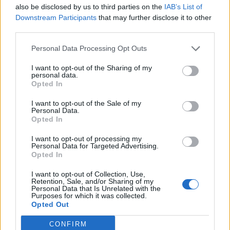
also be disclosed by us to third parties on the
IAB’s List of
Downstream Participants
that may further disclose it to other
third parties.
Personal Data Processing Opt Outs
ΡΟΗ ΕΙΔΗΣΕΩΝ
I want to opt-out of the Sharing of my
personal data.
Opted In
I want to opt-out of the Sale of my
ΥΓΕΙΑ
07 Αυγούστου 2026
20:01
Personal Data.
Opted In
Καύσωνας: Οι κίνδυνοι για όσους κάνουν θεραπεία
για διαβήτη και παχυσαρκία
I want to opt-out of processing my
Personal Data for Targeted Advertising.
Opted In
I want to opt-out of Collection, Use,
Retention, Sale, and/or Sharing of my
Personal Data that Is Unrelated with the
ΕΙΔΗΣΕΙΣ
07 Αυγούστου 2026
19:33
Purposes for which it was collected.
Opted Out
ΙΣΑ: «Καμπανάκι» για τον ιό του Δυτικού Νείλου στην
Αττική – Τι ζητά από τις Αρχές
CONFIRM