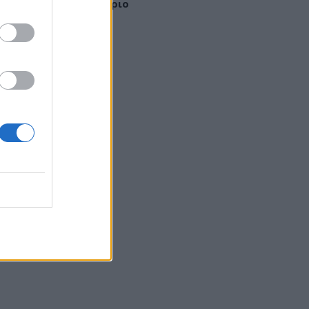
ν φταίει μόνο το χλώριο