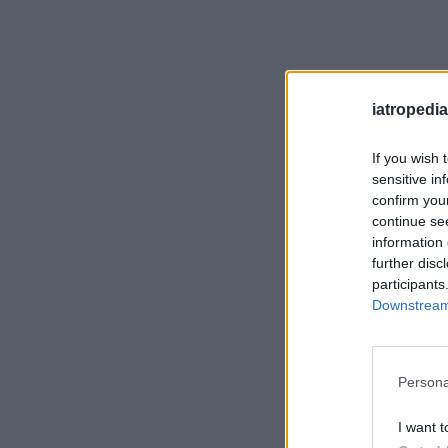
iatropedia
If you wish 
sensitive in
confirm you
continue se
information 
further disc
participants
Downstream 
Persona
I want t