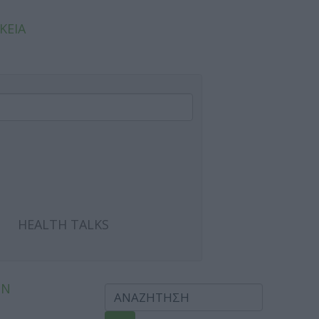
ΚΕΙΑ
HEALTH TALKS
ΩΝ