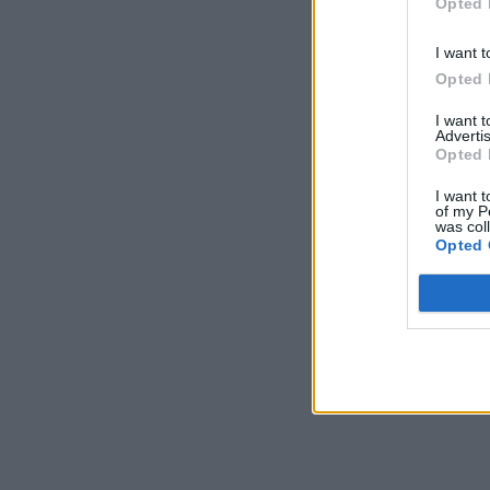
Opted 
I want t
Opted 
I want 
Advertis
Opted 
I want t
of my P
was col
Opted 