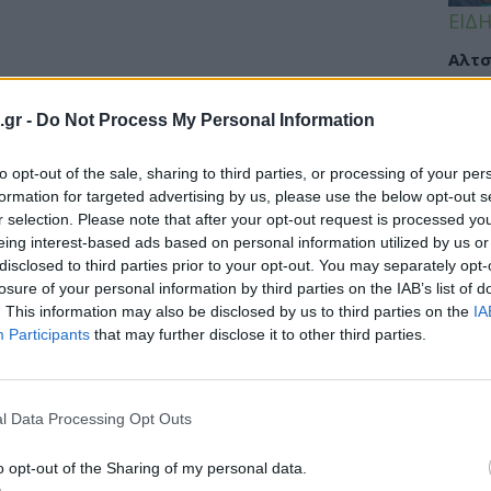
ΕΙΔΗ
Αλτσ
εφαρ
την 
.gr -
Do Not Process My Personal Information
to opt-out of the sale, sharing to third parties, or processing of your per
formation for targeted advertising by us, please use the below opt-out s
ΠΡΩ
r selection. Please note that after your opt-out request is processed y
09 
eing interest-based ads based on personal information utilized by us or
disclosed to third parties prior to your opt-out. You may separately opt-
Καλο
losure of your personal information by third parties on the IAB’s list of
γαστ
. This information may also be disclosed by us to third parties on the
IA
είνα
Participants
that may further disclose it to other third parties.
l Data Processing Opt Outs
ΥΓΕΙ
o opt-out of the Sharing of my personal data.
Γιατ