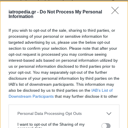
5 τρόποι για να αλλάξετε συνήθειες
iatropedia.gr -
Do Not Process My Personal
Information
If you wish to opt-out of the sale, sharing to third parties, or
ΥΓΕΙΑ
06 Αυγούστου 2026
17:31
processing of your personal or sensitive information for
targeted advertising by us, please use the below opt-out
Άνοια: 3 αλλαγές που «μπλοκάρουν» τη νόσο για 13
χρόνια – Το «κλειδί» είναι στη μέση ηλικία
section to confirm your selection. Please note that after your
opt-out request is processed you may continue seeing
interest-based ads based on personal information utilized by
us or personal information disclosed to third parties prior to
your opt-out. You may separately opt-out of the further
ΕΙΔΗΣΕΙΣ
06 Αυγούστου 2026
16:47
disclosure of your personal information by third parties on the
IAB’s list of downstream participants. This information may
Νοσοκομείο Ζακύνθου: Οκτώ γυναίκες στα Επείγοντα
also be disclosed by us to third parties on the
IAB’s List of
με αναφορές για βιασμό, σύμφωνα με την ΠΟΕΔΗΝ
Downstream Participants
that may further disclose it to other
third parties.
Personal Data Processing Opt Outs
I want to opt-out of the Sharing of my