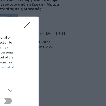
ττονται» από τη ζέστη – Μέτρα
τασίας στις διακοπές
ΣΕΙΣ
05 Αυγούστου 2026
19:31
sonal or
άδα: Επιχείρηση διάσωσης
ection to
ονου που παρασύρθηκε στα
ou may
χτά
 personal
out of the
 downstream
B’s List of