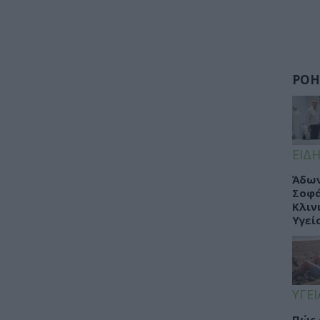
ΡΟΗ
ΕΙΔΗ
Άδων
Σοφά
Κλιν
Υγεί
ΥΓΕΙ
Πώς 