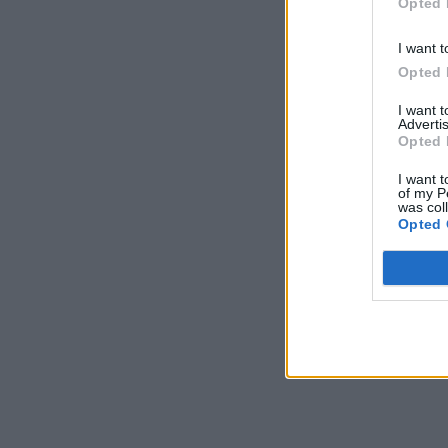
Opted 
I want t
Opted 
I want 
Advertis
Opted 
I want t
of my P
was col
Opted 