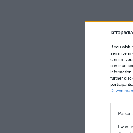
iatropedia
If you wish 
sensitive in
confirm you
continue se
information 
further disc
participants
Downstream 
Persona
I want t