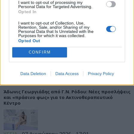
ΡΟΗ ΕΙΔΗΣΕΩΝ
I want to opt-out of processing my
Personal Data for Targeted Advertising.
Opted In
I want to opt-out of Collection, Use,
Retention, Sale, and/or Sharing of my
Personal Data that Is Unrelated with the
ΔΙΑΤΡΟΦΗ
07 Αυγούστου 2026
19:06
Purposes for which it was collected.
Opted Out
Κεχρί: Πώς μια ενισχυμένη ποικιλία μπορεί να
«γεμίσει» σίδηρο τα παιδιά, χωρίς παρενέργειες
CONFIRM
Data Deletion
Data Access
Privacy Policy
ΕΙΔΗΣΕΙΣ
07 Αυγούστου 2026
18:10
Άδωνις Γεωργιάδης από Γ.Ν. Ρόδου: Νέες προσλήψεις
και «πράσινο φως» για το Ακτινοθεραπευτικό
Κέντρο