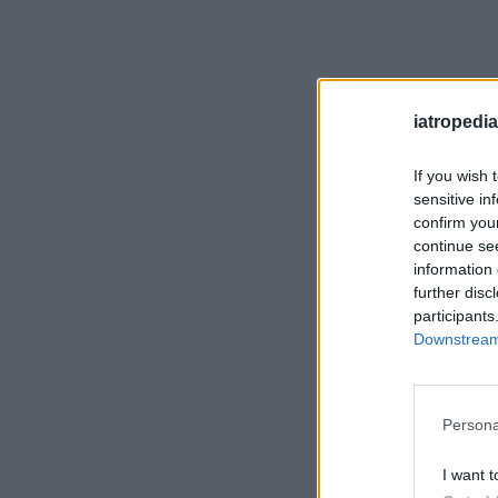
iatropedia
If you wish 
sensitive in
confirm you
continue se
information 
further disc
participants
Downstream 
Persona
I want t