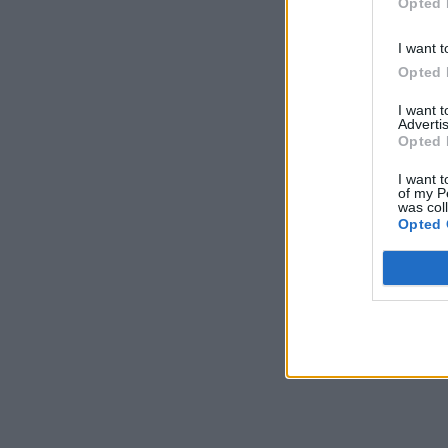
Opted 
I want t
Opted 
I want 
Advertis
Opted 
I want t
of my P
was col
Opted 