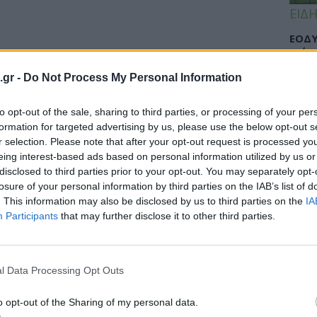
ΕΙΔΗ
ΕΟΔΥ
γρίπ
.gr -
Do Not Process My Personal Information
to opt-out of the sale, sharing to third parties, or processing of your per
ΕΙΔΗ
formation for targeted advertising by us, please use the below opt-out s
r selection. Please note that after your opt-out request is processed y
Σαμο
eing interest-based ads based on personal information utilized by us or
διάσ
disclosed to third parties prior to your opt-out. You may separately opt-
δύσβ
losure of your personal information by third parties on the IAB’s list of
. This information may also be disclosed by us to third parties on the
IA
Participants
that may further disclose it to other third parties.
ΥΓΕΙ
l Data Processing Opt Outs
5 σο
πάθο
και 
o opt-out of the Sharing of my personal data.