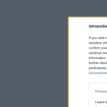
iatropedia
If you wish 
sensitive in
confirm you
continue se
information 
further disc
participants
Downstream 
Persona
I want t