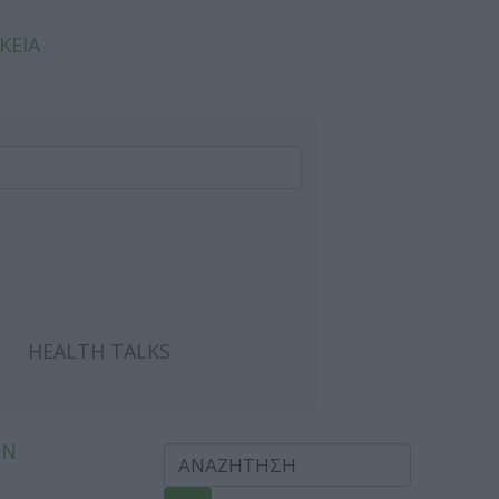
ΚΕΙΑ
HEALTH TALKS
ΩΝ