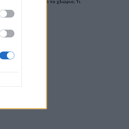
ργία ή ερεθισμός από το χλώριο; Τι
εί αλλεργιολόγος