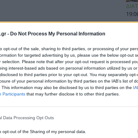
ΔΙΑ
19:0
Κεχρ
μπορ
.gr -
Do Not Process My Personal Information
χωρί
to opt-out of the sale, sharing to third parties, or processing of your per
formation for targeted advertising by us, please use the below opt-out s
r selection. Please note that after your opt-out request is processed y
ΕΙΔΗ
eing interest-based ads based on personal information utilized by us or
disclosed to third parties prior to your opt-out. You may separately opt-
Άδων
losure of your personal information by third parties on the IAB’s list of
προσ
. This information may also be disclosed by us to third parties on the
IA
Ακτι
Participants
that may further disclose it to other third parties.
l Data Processing Opt Outs
ΥΓΕΙ
o opt-out of the Sharing of my personal data.
Εξάν