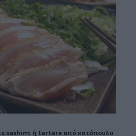
τε sashimi ή tartare από κοτόπουλο