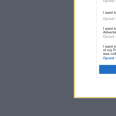
Opted 
I want t
Opted 
I want 
Advertis
Opted 
I want t
of my P
was col
Opted 