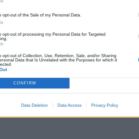
In
μπορ
χωρί
o opt-out of the Sale of my Personal Data.
In
to opt-out of processing my Personal Data for Targeted
ing.
In
o opt-out of Collection, Use, Retention, Sale, and/or Sharing
ersonal Data that Is Unrelated with the Purposes for which it
lected.
Out
CONFIRM
Data Deletion
Data Access
Privacy Policy