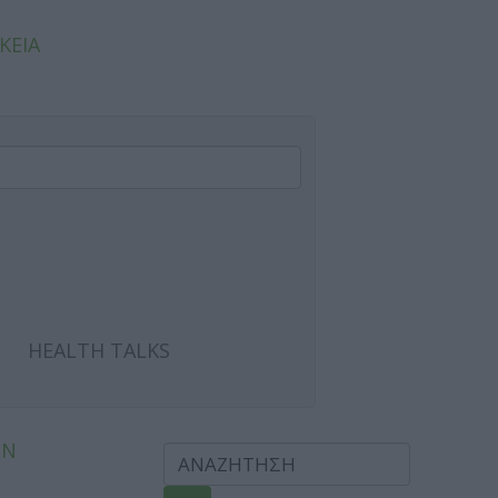
ΚΕΙΑ
HEALTH TALKS
ΩΝ