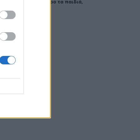
εί να «γεμίσει» σίδηρο τα παιδιά,
ς παρενέργειες