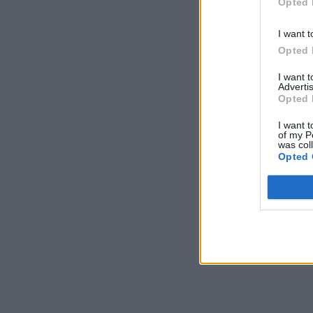
Opted 
I want t
Opted 
I want 
Advertis
Opted 
I want t
of my P
was col
Opted 