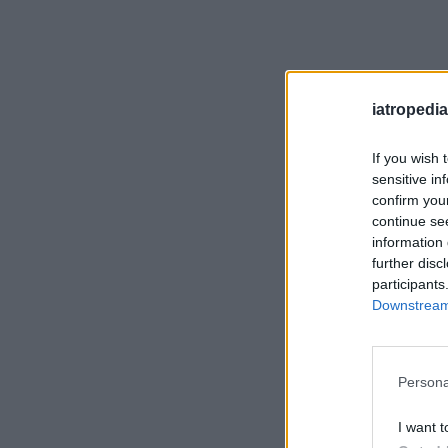
iatropedia
If you wish 
sensitive in
confirm you
continue se
information 
further disc
participants
Downstream 
Persona
I want t