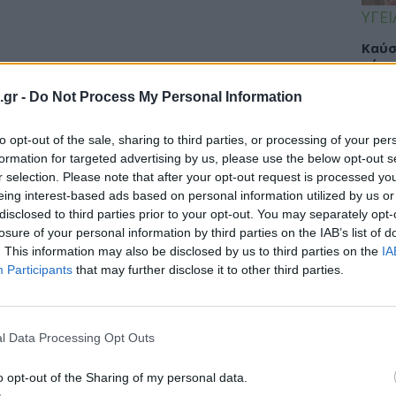
ΥΓΕΙ
Καύσ
κάνο
παχ
.gr -
Do Not Process My Personal Information
to opt-out of the sale, sharing to third parties, or processing of your per
formation for targeted advertising by us, please use the below opt-out s
ΕΙΔΗ
r selection. Please note that after your opt-out request is processed y
eing interest-based ads based on personal information utilized by us or
ΙΣΑ:
disclosed to third parties prior to your opt-out. You may separately opt-
Νείλ
losure of your personal information by third parties on the IAB’s list of
Αρχέ
. This information may also be disclosed by us to third parties on the
IA
Participants
that may further disclose it to other third parties.
ΔΙΑ
l Data Processing Opt Outs
19:0
o opt-out of the Sharing of my personal data.
Κεχρ