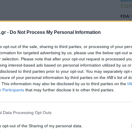
ΕΙΔΗ
FDA:
κατά
αποτ
.gr -
Do Not Process My Personal Information
to opt-out of the sale, sharing to third parties, or processing of your per
formation for targeted advertising by us, please use the below opt-out s
ΕΙΔΗ
r selection. Please note that after your opt-out request is processed y
eing interest-based ads based on personal information utilized by us or
Αντό
disclosed to third parties prior to your opt-out. You may separately opt-
το κ
losure of your personal information by third parties on the IAB’s list of
στη 
. This information may also be disclosed by us to third parties on the
IA
Participants
that may further disclose it to other third parties.
ΠΑΙΔ
l Data Processing Opt Outs
Παγκ
Θηλα
o opt-out of the Sharing of my personal data.
πρώτ