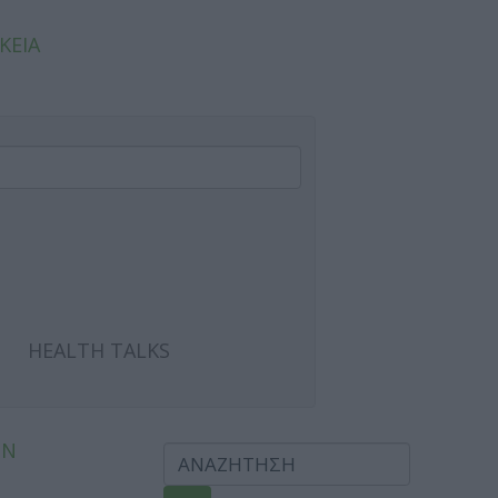
ΚΕΙΑ
HEALTH TALKS
ΩΝ