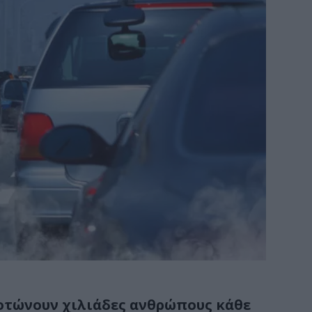
οτώνουν χιλιάδες ανθρώπους κάθε