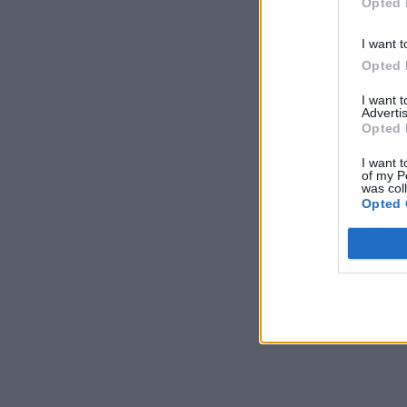
Opted 
I want t
Opted 
I want 
Advertis
Opted 
I want t
of my P
was col
Opted 