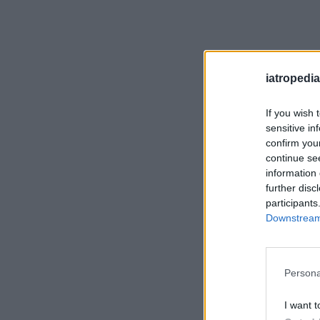
iatropedia
If you wish 
sensitive in
confirm you
continue se
information 
further disc
participants
Downstream 
Persona
I want t