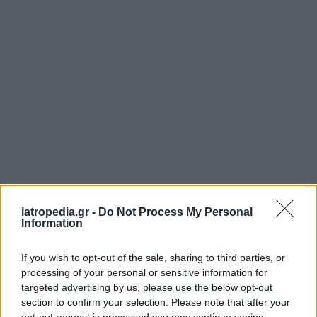
ΕΦΗΜΕΡΕΥΟΝΤΑ ΝΟΣΟΚΟΜΕΙΑ
iatropedia.gr -
Do Not Process My Personal
Information
Δείτε ποιά
νοσοκομεία
εφημερεύουν
If you wish to opt-out of the sale, sharing to third parties, or
processing of your personal or sensitive information for
targeted advertising by us, please use the below opt-out
section to confirm your selection. Please note that after your
opt-out request is processed you may continue seeing