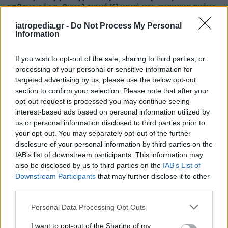
ασθενοφόρα, Ογκολογική Κλινική και ανακαινισμένο
Κέντρο Υγείας
iatropedia.gr -
Do Not Process My Personal
Information
If you wish to opt-out of the sale, sharing to third parties, or
ΥΓΕΙΑ
05 Αυγούστου 2026
20:01
processing of your personal or sensitive information for
targeted advertising by us, please use the below opt-out
Πώς στυτική λειτουργία και σπέρμα «πλήττονται»
section to confirm your selection. Please note that after your
από τη ζέστη – Μέτρα προστασίας στις διακοπές
opt-out request is processed you may continue seeing
interest-based ads based on personal information utilized by
us or personal information disclosed to third parties prior to
your opt-out. You may separately opt-out of the further
disclosure of your personal information by third parties on the
ΕΙΔΗΣΕΙΣ
05 Αυγούστου 2026
19:31
IAB’s list of downstream participants. This information may
also be disclosed by us to third parties on the
IAB’s List of
Γλυφάδα: Επιχείρηση διάσωσης 45χρονου που
παρασύρθηκε στα ανοιχτά
Downstream Participants
that may further disclose it to other
third parties.
Personal Data Processing Opt Outs
I want to opt-out of the Sharing of my