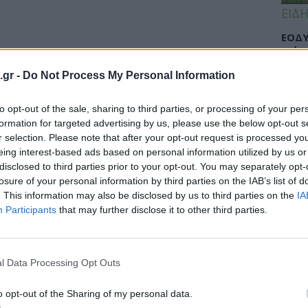
ΕΙΔΗ
ΕΟΔΥ
γρίπ
.gr -
Do Not Process My Personal Information
to opt-out of the sale, sharing to third parties, or processing of your per
ΕΙΔΗ
formation for targeted advertising by us, please use the below opt-out s
r selection. Please note that after your opt-out request is processed y
Σαμο
eing interest-based ads based on personal information utilized by us or
διάσ
disclosed to third parties prior to your opt-out. You may separately opt-
δύσβ
losure of your personal information by third parties on the IAB’s list of
. This information may also be disclosed by us to third parties on the
IA
Participants
that may further disclose it to other third parties.
ΥΓΕΙ
l Data Processing Opt Outs
5 σο
πάθο
και 
o opt-out of the Sharing of my personal data.