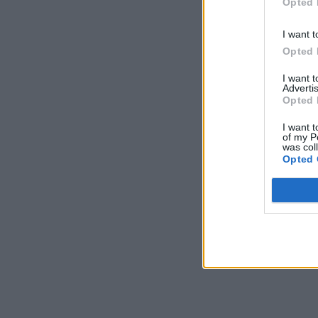
Opted 
I want t
Opted 
I want 
Advertis
Opted 
I want t
of my P
was col
Opted 