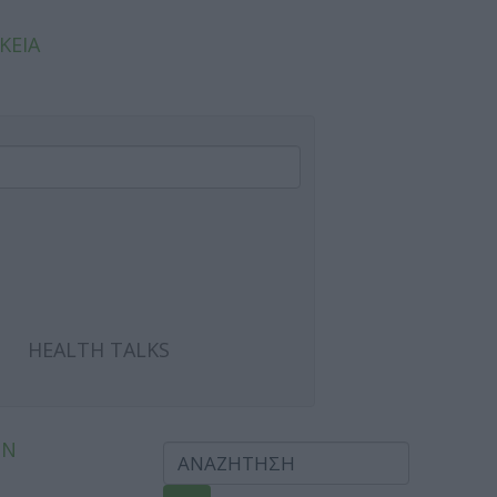
ΚΕΙΑ
HEALTH TALKS
ΩΝ