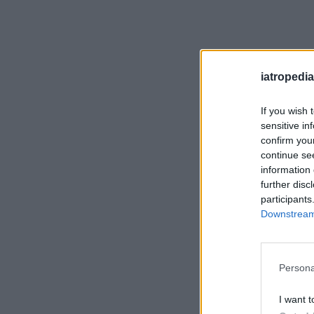
iatropedia
If you wish 
sensitive in
confirm you
continue se
information 
further disc
participants
Downstream 
Persona
I want t