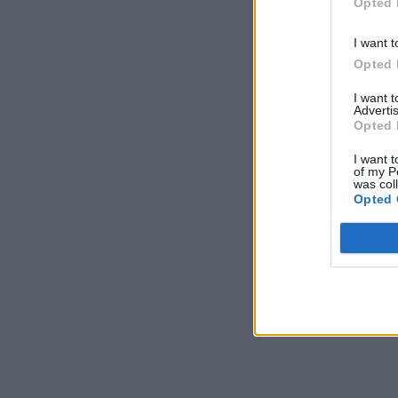
Opted 
I want t
Opted 
I want 
Advertis
Opted 
I want t
of my P
was col
Opted 