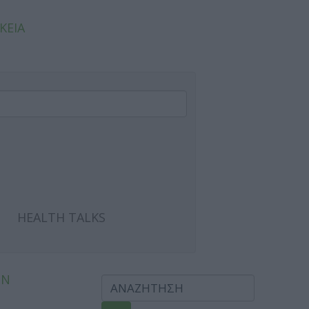
ΚΕΙΑ
HEALTH TALKS
ΩΝ