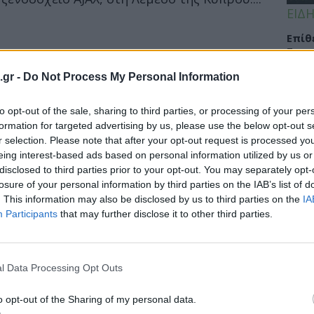
ΕΙΔΗ
Eπίθ
Σταυ
μαλλ
.gr -
Do Not Process My Personal Information
to opt-out of the sale, sharing to third parties, or processing of your per
formation for targeted advertising by us, please use the below opt-out s
ΕΙΔΗ
r selection. Please note that after your opt-out request is processed y
eing interest-based ads based on personal information utilized by us or
Νοσο
disclosed to third parties prior to your opt-out. You may separately opt-
τομο
losure of your personal information by third parties on the IAB’s list of
λειτ
. This information may also be disclosed by us to third parties on the
IA
Αυγ
Participants
that may further disclose it to other third parties.
l Data Processing Opt Outs
ΕΙΔΗ
Αλτσ
o opt-out of the Sharing of my personal data.
εφαρ