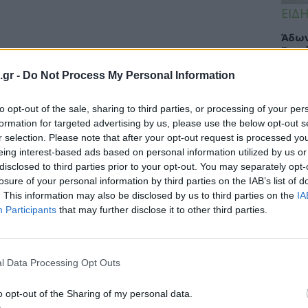
ΕΙΔΗ
Άδων
Σοφά
Κλιν
.gr -
Do Not Process My Personal Information
Υγεί
to opt-out of the sale, sharing to third parties, or processing of your per
formation for targeted advertising by us, please use the below opt-out s
r selection. Please note that after your opt-out request is processed y
ΥΓΕΙ
eing interest-based ads based on personal information utilized by us or
disclosed to third parties prior to your opt-out. You may separately opt-
Πώς 
losure of your personal information by third parties on the IAB’s list of
«πλή
. This information may also be disclosed by us to third parties on the
IA
προσ
Participants
that may further disclose it to other third parties.
l Data Processing Opt Outs
ΕΙΔΗ
Γλυφ
o opt-out of the Sharing of my personal data.
45χρ