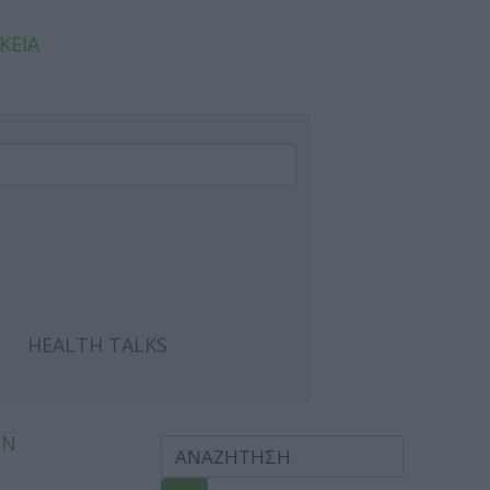
ΚΕΙΑ
HEALTH TALKS
ΩΝ