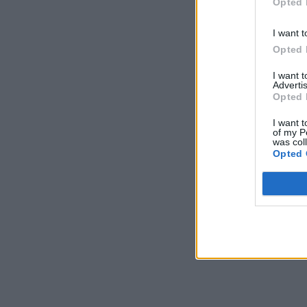
Opted 
I want t
Opted 
I want 
Advertis
Opted 
I want t
of my P
was col
Opted 