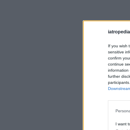
iatropedia
If you wish 
sensitive in
confirm you
continue se
information 
further disc
participants
Downstream 
Persona
I want t