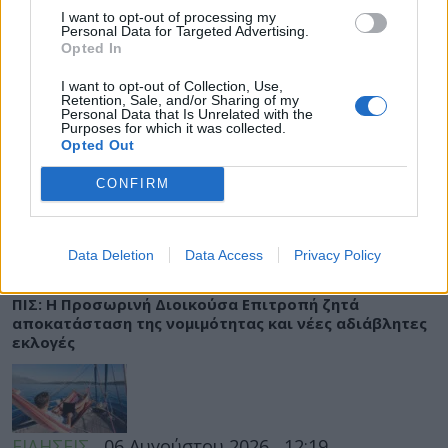
ΡΟΗ ΕΙΔΗΣΕΩΝ
I want to opt-out of processing my
Personal Data for Targeted Advertising.
Opted In
I want to opt-out of Collection, Use,
Retention, Sale, and/or Sharing of my
ΕΙΔΗΣΕΙΣ
06 Αυγούστου 2026
13:33
Personal Data that Is Unrelated with the
Purposes for which it was collected.
Ιός Δυτικού Νείλου: Στα 65 τα κρούσματα στην
Opted Out
Ελλάδα και 6 θάνατοι – Οι περιοχές υψηλού κινδύνου
CONFIRM
Data Deletion
Data Access
Privacy Policy
ΕΙΔΗΣΕΙΣ
06 Αυγούστου 2026
12:53
ΠΙΣ: Η Προσωρινή Διοικούσα Επιτροπή ζητά
αποκατάσταση της νομιμότητας και νέες αδιάβλητες
εκλογές
ΕΙΔΗΣΕΙΣ
06 Αυγούστου 2026
12:19