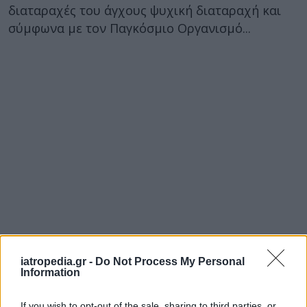
διαταραχές του άγχους ψυχική διαταραχή και
σύμφωνα με τον Παγκόσμιο Οργανισμό...
iatropedia.gr -
Do Not Process My Personal
Information
If you wish to opt-out of the sale, sharing to third parties, or